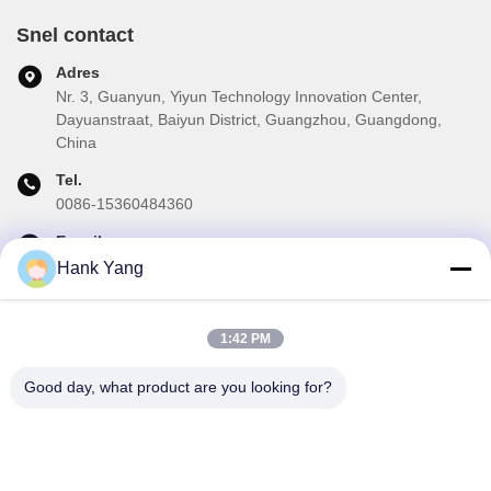
Snel contact
Adres
Nr. 3, Guanyun, Yiyun Technology Innovation Center,
Dayuanstraat, Baiyun District, Guangzhou, Guangdong,
China
Tel.
0086-15360484360
E-mail
brake02@teibrakes.com
Hank Yang
1:42 PM
Onze Nieuwsbrief
Good day, what product are you looking for?
Abonneer u op onze nieuwsbrief voor kortingen en meer.