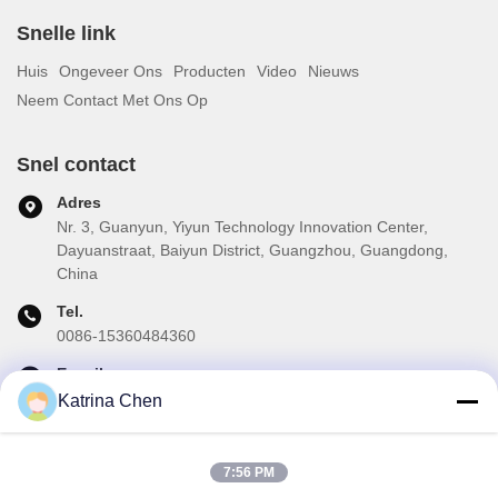
Snelle link
Huis
Ongeveer Ons
Producten
Video
Nieuws
Neem Contact Met Ons Op
Snel contact
Adres
Nr. 3, Guanyun, Yiyun Technology Innovation Center,
Dayuanstraat, Baiyun District, Guangzhou, Guangdong,
China
Tel.
0086-15360484360
E-mail
brake02@teibrakes.com
Katrina Chen
7:56 PM