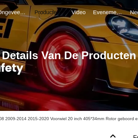
Ongeveer Ons
Producten
Video
Evenementen
Details Van De Producten
8 2009-2014 2015-2020 Voorwiel 20 inch 405*34mm Rotor geboord e
F