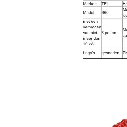
Merken
TEI
H
Ma
Model
S60
kl
met een
vermogen
Ma
van niet
6 potten
zu
meer dan
10 kW
Logo's
gesneden
Pi