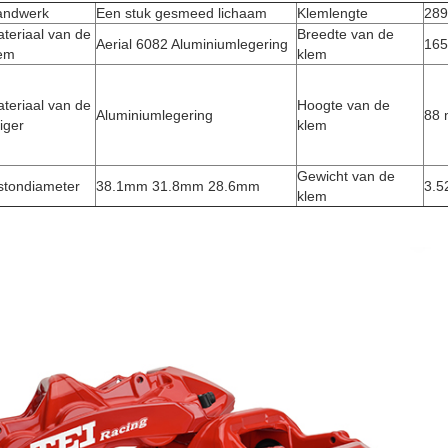
andwerk
Een stuk gesmeed lichaam
Klemlengte
28
teriaal van de
Breedte van de
Aerial 6082 Aluminiumlegering
16
em
klem
teriaal van de
Hoogte van de
Aluminiumlegering
88
iger
klem
Gewicht van de
stondiameter
38.1mm 31.8mm 28.6mm
3.5
klem