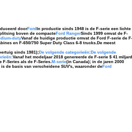
oduceerd door
Ford
In productie sinds 1948 is de F-serie een lichte
plitsing boven de compacte
Ford Ranger
Sinds 1999 omvat de F-
dium-duty
Vanaf de huidige productie omvat de Ford F-serie de F
abines en F-650/750 Super Duty Class 6-8 trucks.De meest
ertuig sinds 1981);
De volgende categorieën:
De volgende
rieën:
Vanaf het modeljaar 2018 genereerde de F-serie $ 41 miljar
 F-Series als de F-Series.
M-serie
(in Canada); in de jaren 2000
m is de basis van verscheidene SUV's, waaronder de
Ford