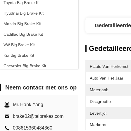
Toyota Big Brake Kit
Hyudnai Big Brake Kit
Mazda Big Brake Kit
Gedetailleerde
Cadillac Big Brake Kit
VW Big Brake Kit
Gedetailleer
Kia Big Brake Kit
Chevrolet Big Brake Kit
Plaats Van Herkomst:
Andere auto's grote remstel
Auto Van Het Jaar:
Neem contact met ons op
EPB-remklem
Materiaal:
Carbon keramische remkit
Discgrootte:
Mr. Hank Yang
Levertijd:
brake02@teibrakes.com
Markeren:
008615360484360