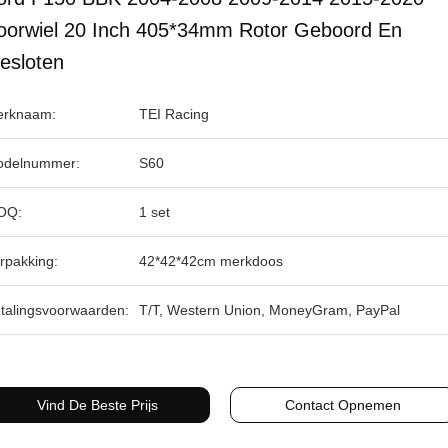
oorwiel 20 Inch 405*34mm Rotor Geboord En
esloten
rknaam:
TEI Racing
delnummer:
S60
OQ:
1 set
rpakking:
42*42*42cm merkdoos
talingsvoorwaarden:
T/T, Western Union, MoneyGram, PayPal
Vind De Beste Prijs
Contact Opnemen