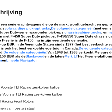
hrijving
s een serie vrachtwagens die op de markt wordt gebracht en gepr
als
volwaardige pick-uptrucks
,
De volgende categorieën:
met een s
Super Duty-serie, waaronder pick-ups,
chassiscabine-trucks
, en
me
en met F-450 Super Duty pickups, F-450/550 Super Duty chassis c
 F-serie is de F-150, nu in zijn veertiende generatie.
-up BBK in de Verenigde Staten sinds 1977 (het best verkochte vo
 is ook het best verkochte voertuig in Canada.
De volgende catego
d.
De volgende categorieën:
Van 1948 tot 1968 verkocht Mercury de
-150 BBK als de
Blackwood
en de latere
Merk LT
Het F-serie-platfor
on
en
Lincoln Navigator
.
 Voorste TEI Racing zes-kolven kaliber
e Voorste TEI Racing zes-kolven kaliber
I Racing Front Rotors
nen van roestvrij staal