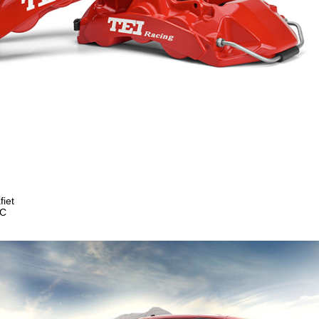
fiet
°C