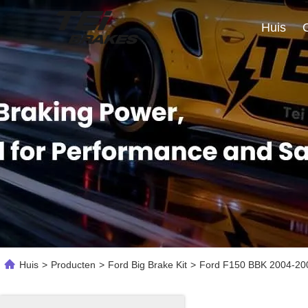
Huis
Huis
>
Producten
>
Ford Big Brake Kit
>
Ford F150 BBK 2004-200