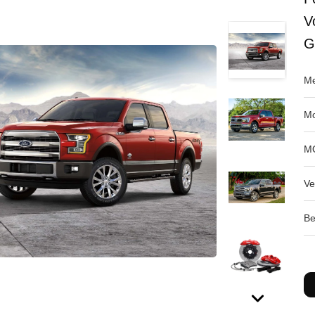
V
G
Me
Mo
M
Ve
Be