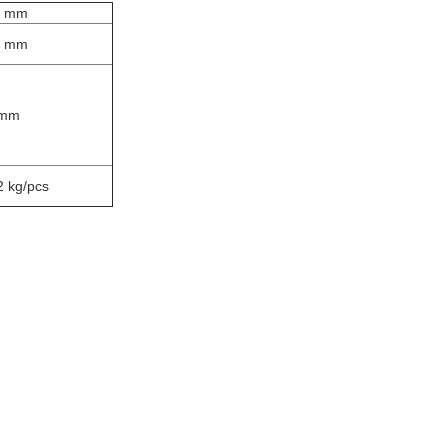
9 mm
5 mm
 mm
2 kg/pcs