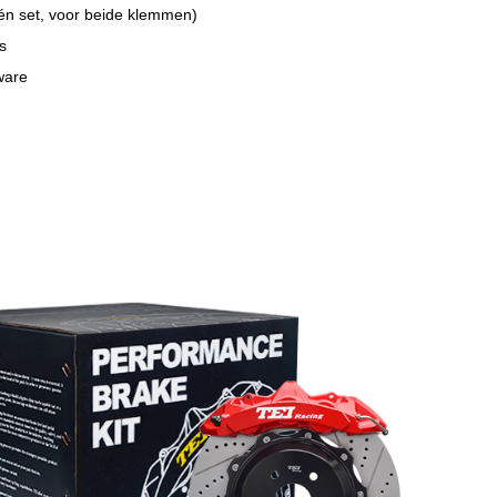
én set, voor beide klemmen)
s
ware