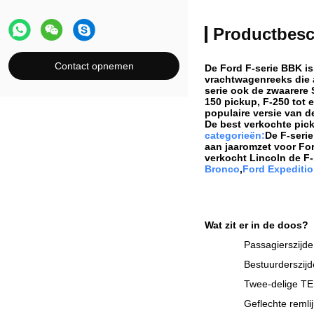
Productbesc
Contact opnemen
De Ford F-serie BBK i
vrachtwagenreeks die 
serie ook de zwaarere 
150 pickup, F-250 tot 
populaire versie van de
De best verkochte pick
categorieën:
De F-serie
aan jaaromzet voor For
verkocht Lincoln de F
Bronco
,
Ford Expediti
Wat zit er in de doos?
Passagierszijde
Bestuurderszijd
Twee-delige TE
Geflechte remlij