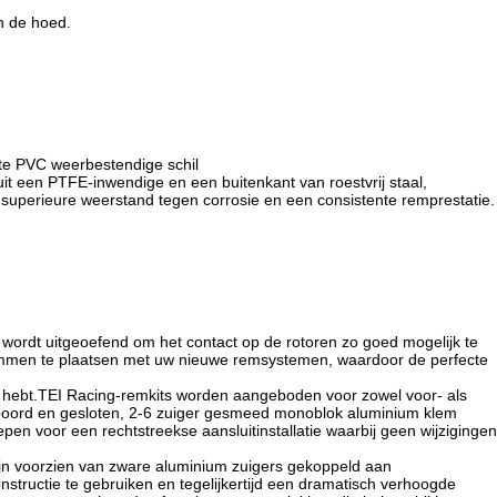
n de hoed.
ste PVC weerbestendige schil
uit een PTFE-inwendige en een buitenkant van roestvrij staal,
 superieure weerstand tegen corrosie en een consistente remprestatie.
 wordt uitgeoefend om het contact op de rotoren zo goed mogelijk te
emmen te plaatsen met uw nieuwe remsystemen, waardoor de perfecte
ig hebt.TEI Racing-remkits worden aangeboden voor zowel voor- als
boord en gesloten, 2-6 zuiger gesmeed monoblok aluminium klem
epen voor een rechtstreekse aansluitinstallatie waarbij geen wijzigingen
ijn voorzien van zware aluminium zuigers gekoppeld aan
structie te gebruiken en tegelijkertijd een dramatisch verhoogde