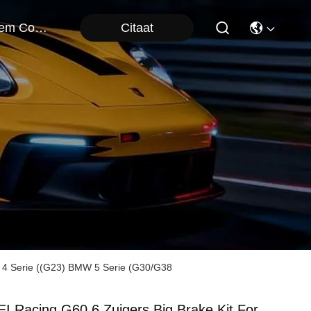
Citaat
Neem Contact Met Ons Op
 4 Serie ((G23) BMW 5 Serie (G30/G38
EI Racing G60 6 Zuigers Big Brake Kit For