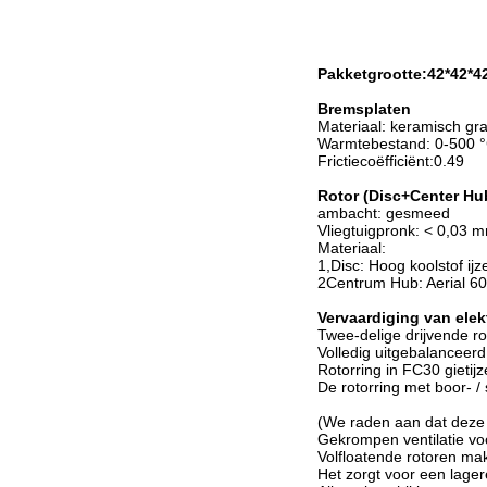
Pakketgrootte:42*42*
Bremsplaten
Materiaal: keramisch gra
Warmtebestand: 0-500 
Frictiecoëfficiënt:0.49
Rotor (Disc+Center Hu
ambacht: gesmeed
Vliegtuigpronk: < 0,03 
Materiaal:
1,Disc: Hoog koolstof ijz
2Centrum Hub: Aerial 60
Vervaardiging van ele
Twee-delige drijvende ro
Volledig uitgebalanceerd
Rotorring in FC30 gietijz
De rotorring met boor- / 
(We raden aan dat deze 
Gekrompen ventilatie voo
Volfloatende rotoren ma
Het zorgt voor een lagere