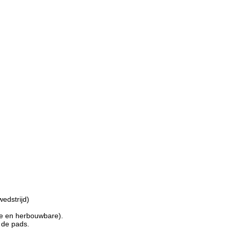
edstrijd)
re en herbouwbare).
t de pads.