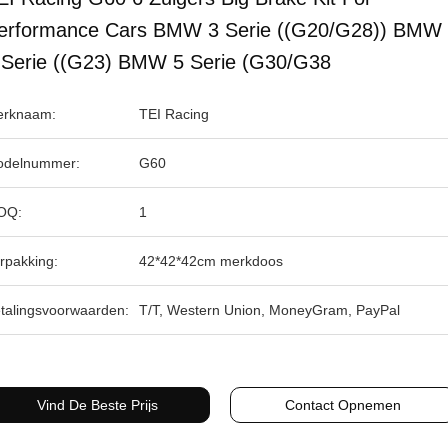
erformance Cars BMW 3 Serie ((G20/G28)) BMW
 Serie ((G23) BMW 5 Serie (G30/G38
rknaam:
TEI Racing
delnummer:
G60
OQ:
1
rpakking:
42*42*42cm merkdoos
talingsvoorwaarden:
T/T, Western Union, MoneyGram, PayPal
Vind De Beste Prijs
Contact Opnemen