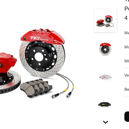
P
4
Me
Mo
M
Ve
Be