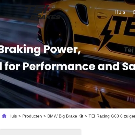
Huis
Huis
>
Producten
>
BMW Big Brake Kit
>
TEI Racing G60 6 zuige