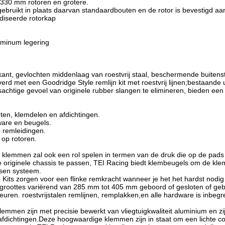
 330 mm rotoren en grotere.
ebruikt in plaats daarvan standaardbouten en de rotor is bevestigd aa
diseerde rotorkap
liminum legering
nkant, gevlochten middenlaag van roestvrij staal, beschermende buiten
rd met een Goodridge Style remlijn kit met roestvrij lijnen;bestaande 
achtige gevoel van originele rubber slangen te elimineren, bieden een
ten, klemdelen en afdichtingen.
ware en beugels.
 remleidingen.
op rotoren.
e klemmen zal ook een rol spelen in termen van de druk die op de pads
originele chassis te passen, TEI Racing biedt klembeugels om de kl
sen systeem.
 Kits zorgen voor een flinke remkracht wanneer je het het hardst nod
groottes variërend van 285 mm tot 405 mm geboord of gesloten of ge
euren. roestvrijstalen remlijnen, remplakken,en alle hardware is inbegr
emmen zijn met precisie bewerkt van vliegtuigkwaliteit aluminium en z
fdichtingen.Deze hoogwaardige klemmen zijn in staat om een lichte con