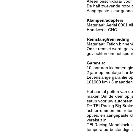
Alleen beschikbaar voor
De half zwevende rotor g
Aangepaste kleur geano
Klampen/adapters
Materiaal: Aerial 6061 A
Handwerk: CNC
Remslang/remleiding
Materiaal: Teflon binne
Onze remset wordt geleve
gevlochten om het spons
Garantie:
10 jaar aan klemmen gie
2 jaar op montage hard
Levenslange garantie op
101000 km / 3 maanden 
Het aantal potten van d
maken.Om de klem op je 
setup voor uw autobrem
De TEI Racing Big Brake
achterremmen met rotor
opties, en aangepaste kl
vereist zijn.
TEI Racing Monoblock-kl
temperatuurbestendige a