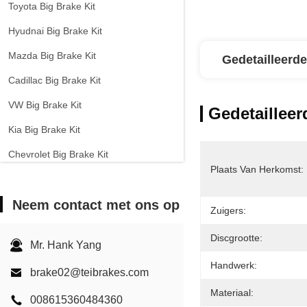
Toyota Big Brake Kit
Hyudnai Big Brake Kit
Mazda Big Brake Kit
Gedetailleerde
Cadillac Big Brake Kit
VW Big Brake Kit
Gedetailleer
Kia Big Brake Kit
Chevrolet Big Brake Kit
Plaats Van Herkomst:
Andere auto's grote remstel
Neem contact met ons op
EPB-remklem
Zuigers:
Carbon keramische remkit
Discgrootte:
Mr. Hank Yang
Handwerk:
brake02@teibrakes.com
Materiaal:
008615360484360