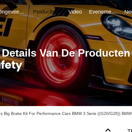
Ongeveer Ons
Producten
Video
Evenementen
Details Van De Producten
rs Big Brake Kit For Performance Cars BMW 3 Serie ((G20/G28)) BMW
T