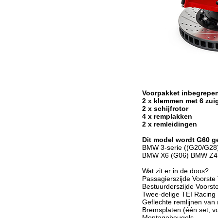
Voorpakket inbegrepe
2 x klemmen met 6 zui
2 x schijfrotor
4 x remplakken
2 x remleidingen
Dit model wordt G60 g
BMW 3-serie ((G20/G28
BMW X6 (G06) BMW Z4 
Wat zit er in de doos?
Passagierszijde Voorste 
Bestuurderszijde Voorste
Twee-delige TEI Racing 
Geflechte remlijnen van r
Bremsplaten (één set, v
Montagebeugels