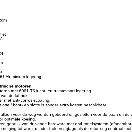
42cm
fiet
°C
b)
mm
er
61 Aluminium legering
ktrische motoren
toren met 6061-T6 lucht- en ruimtevaart legering.
 van de fabriek.
er met anti-corrosiecoating.
slotte / boor- en slotte is zonder extra kosten beschikbaar.
alleen voor de weg worden geboord en geslotten voor de baan en de w
r optimale koeling.
ken gebruik van drijvende hardware met anti-rattelsysteem (afneemba
 neiging tot warp, minder trek en slijtage als de rotor ring centraal me