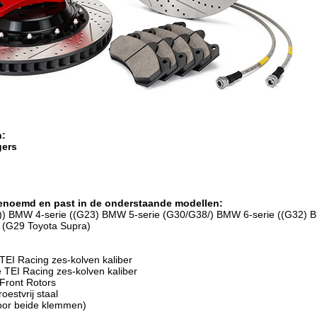
n:
gers
enoemd en past in de onderstaande modellen:
)) BMW 4-serie ((G23) BMW 5-serie (G30/G38/) BMW 6-serie ((G32
(G29 Toyota Supra)
TEI Racing zes-kolven kaliber
 TEI Racing zes-kolven kaliber
Front Rotors
oestvrij staal
oor beide klemmen)