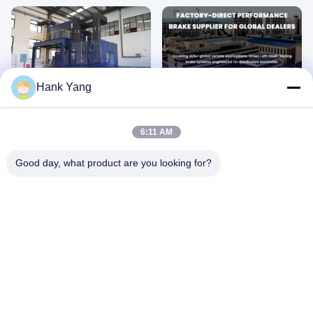
00:28
01:29
Hank Yang
Prüfstandstests
TEI-Bremssatz
June 30, 2026
June 30, 2026
6:11 AM
Good day, what product are you looking for?
02:42
00:03
TEI-Bremsen
GT60-MONO BBK für BMW M2
June 22, 2026
May 22, 2026
S60-EXPLORE