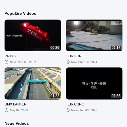
Populäre Videos
00:26
01:17
P40NS
TEIRACING
November 03, 2022
November 13, 2024
01:22
01:55
UMX LAUFEN
TEIRACING
May 02, 2023
November 03, 2022
Neue Videos