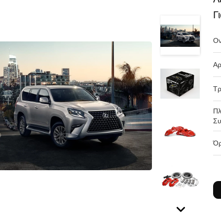
Γ
Ον
Αρ
Τρ
Πλ
Συ
Όρ