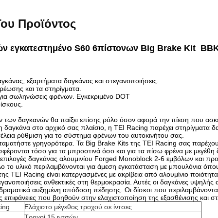
ου Προϊόντος
ών εγκατεστημένο S60 6πίστονων Big Brake Kit B
αγκάνας, εξαρτήματα δαγκάνας και στεγανοποιήσεις.
ερέωσης και τα στηρίγματα.
για σωληνώσεις φρένων. Εγκεκριμένο DOT
δίσκους.
 των δαγκανών θα παίξει επίσης ρόλο όσον αφορά την πίεση που ασκείτ
 η δαγκάνα στο αρχικό σας πλαίσιο, η TEI Racing παρέχει στηρίγματα δ
έλεια ρύθμιση για το σύστημα φρένων του αυτοκινήτου σας.
ταματήστε γρηγορότερα. Τα Big Brake Kits της TEI Racing σας παρέχο
φέρονται τόσο για τα μπροστινά όσο και για τα πίσω φρένα με μεγέθ
ς, επιλογές δαγκάνας αλουμινίου Forged Monoblock 2-6 εμβόλων και 
λο το υλικό περιλαμβάνονται για άμεση εγκατάσταση με μπουλόνια όπο
ης TEI Racing είναι κατεργασμένες με ακρίβεια από αλουμίνιο ποιότη
γανοποιήσεις ανθεκτικές στη θερμοκρασία. Αυτές οι δαγκάνες υψηλής 
ραματικά αυξημένη απόδοση πέδησης. Οι δίσκοι που περιλαμβάνονται 
ές επιφάνειες που βοηθούν στην ελαχιστοποίηση της εξασθένισης και σ
ing
Ελάχιστο μέγεθος τροχού σε ίντσες
Τροχοί 15 ιντσών