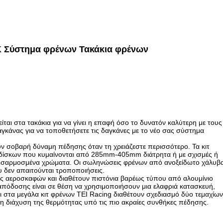
BK Σύστημα φρένων Τακάκια φρένων
αι στα τακάκια για να γίνει η επαφή όσο το δυνατόν καλύτερη με τους
αγκάνας για να τοποθετήσετε τις δαγκάνες με το νέο σας σύστημα
υν σοβαρή δύναμη πέδησης όταν τη χρειάζεστε περισσότερο. Τα κιτ
η δίσκων που κυμαίνονται από 285mm-405mm διάτρητα ή με σχισμές ή
προσαρμοσμένα χρώματα. Οι σωληνώσεις φρένων από ανοξείδωτο χάλυβ
υ δεν απαιτούνται τροποποιήσεις.
τας αεροσκαφών και διαθέτουν πιστόνια βαρέως τύπου από αλουμίνιο
απόδοσης είναι σε θέση να χρησιμοποιήσουν μια ελαφριά κατασκευή,
στα μεγάλα κιτ φρένων TEI Racing διαθέτουν σχεδιασμό δύο τεμαχίων
τη διάχυση της θερμότητας υπό τις πιο ακραίες συνθήκες πέδησης.