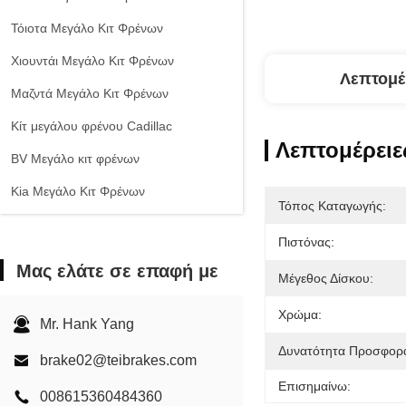
Τόιοτα Μεγάλο Κιτ Φρένων
Χιουντάι Μεγάλο Κιτ Φρένων
Λεπτομέ
Μαζντά Μεγάλο Κιτ Φρένων
Κίτ μεγάλου φρένου Cadillac
Λεπτομέρειε
ΒV Μεγάλο κιτ φρένων
Kia Μεγάλο Κιτ Φρένων
Τόπος Καταγωγής:
Σιτ φρένων της Chevrolet
Πιστόνας:
Άλλα αυτοκίνητα Μεγάλο κιτ φρένων
Μας ελάτε σε επαφή με
Μέγεθος Δίσκου:
Δαγκάνα φρένων EPB
Χρώμα:
Σετ Κεραμικών Φρένων
Mr. Hank Yang
Δυνατότητα Προσφορ
brake02@teibrakes.com
Επισημαίνω:
008615360484360