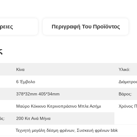
ρειες
Περιγραφή Του Προϊόντος
ς
Κίνα
Υλικό:
6 Έμβολο
Διάμετρο
378*32mm 405*34mm
Βάρος:
Μαύρο Κόκκινο Κιτρινοπράσινο Μπλε Ασήμι
Χρόνος 
άς:
200 Κιτ Ανά Μήνα
Τεχνητή μεγάλη δέσμη φρένων
, 
Συσκευή φρένων bbk