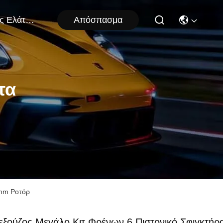
Απόσπασμα
Μας Ελάτε Σε Επαφή Με
τα
2mm Ροτόρ
εξούζος Μεγάλο Κιτ Φρένων 6 Πιστονικό Σφιγκτήρ