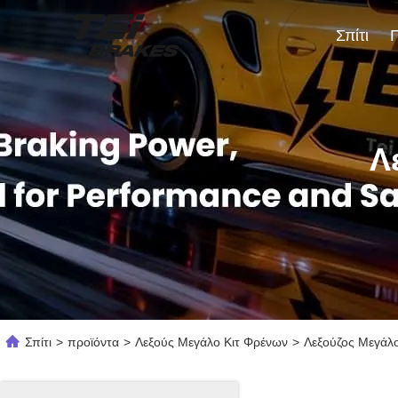
Σπίτι
Λ
Σπίτι
>
προϊόντα
>
Λεξούς Μεγάλο Κιτ Φρένων
>
Λεξούζος Μεγάλο