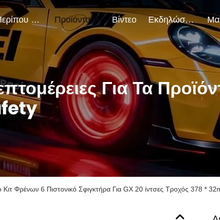
Περίπου Εμείς
Προϊόντα
Βίντεο
Εκδηλώσεις
επτομέρειες Για Τα Προϊόν
 Κιτ Φρένων 6 Πιστονικό Σφιγκτήρα Για GX 20 ίντσες Τροχός 378 * 3
Λ