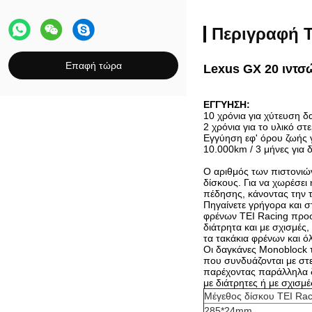
Περιγραφή Τ
Επαφή τώρα
Lexus GX 20 ιντσ
ΕΓΓΥΗΣΗ:
10 χρόνια για χύτευση δ
2 χρόνια για το υλικό στ
Εγγύηση εφ' όρου ζωής 
10.000km / 3 μήνες για 
Ο αριθμός των πιστονιών
δίσκους. Για να χωρέσει
πέδησης, κάνοντας την τ
Πηγαίνετε γρήγορα και σ
φρένων TEI Racing προσ
διάτρητα και με σχισμέ
τα τακάκια φρένων και ό
Οι δαγκάνες Monoblock τ
που συνδυάζονται με στε
παρέχοντας παράλληλα δ
με διάτρητες ή με σχισμ
Μέγεθος δίσκου TEI Rac
285*24mm