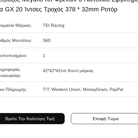
ια GX 20 Ίντσες Τροχός 378 * 32mm Ροτόρ
ομασία Μάρκας:
TEI Racing
ιθμός Μοντέλου:
S60
οποποιημένο:
1
ηροφορίες
42*42*42cm Κουτί μάρκας
σκευασίας:
οι Πληρωμής:
T/T, Western Union, MoneyGram, PayPal
Βρείτε Την Καλύτερη Τιμή
Επαφή Τώρα