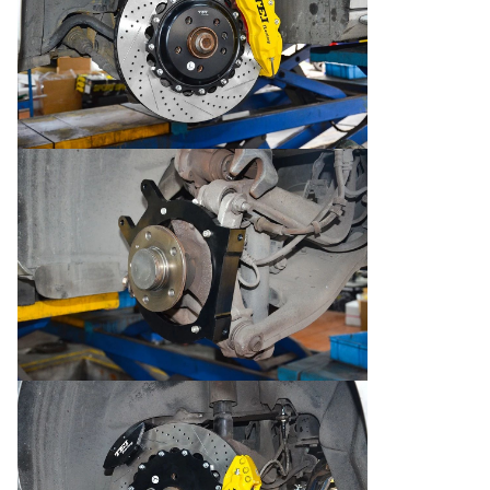
P60S.
2. Οι δαγκάνες P60S έχουν αναβαθμιστεί σε P60ES