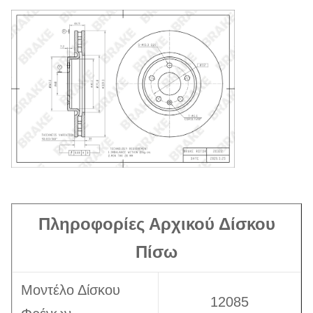
Δίσκου
Συνολικό Ύψος
52 mm
Αριθμός Οπών
5
Τοποθέτησης
Τύπος Δίσκου
Αεριζόμενος
Πληροφορίες Αρχικού Δίσκου
Πίσω
Μοντέλο Δίσκου
12085