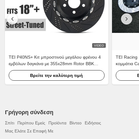
VIDEO
TEI P40NS+ Κιτ μπροστινού μεγάλου φρένου 4
TEI Racing
εμβόλων δαγκάνα με 355x28mm Rotor BBK
κομμάτια Ca
σύστημα αυτόματου φρένου για Audi A4 A6 18
μπροστινό 
Βρείτε την καλύτερη τιμή
ιντσών ζάντα αυτοκινήτου
Γρήγορη σύνδεση
Σπίτι
Περίπου Εμείς
Προϊόντα
Βίντεο
Ειδήσεις
Μας Ελάτε Σε Επαφή Με