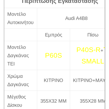
Περίπτωσης Εγκατάστασης
Μοντέλο
Audi A4B8
Αυτοκινήτου
Εμπρός
Πίσω
Μοντέλο
P40S-R
T
+
P60S
Δαγκάνας
SMALL
TEI
Χρώμα
ΚΙΤΡΙΝΟ
ΚΙΤΡΙΝΟ+ΜΑΥ
Δαγκάνας
Μέγεθος
355X32 MM
355X28 MM
Δίσκου