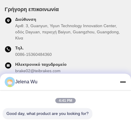
Γρήγορη επικοινωνία
Διεύθυνση
Αριθ. 3, Guanyun, Yiyun Technology Innovation Center,
οδός Dayuan, περιοχή Baiyun, Guangzhou, Guangdong,
Κίνα
Τηλ.
0086-15360484360
Ηλεκτρονικό ταχυδρομείο
brake02@teibrakes.com
Jelena Wu
Το Δελτίο Ενημέρωσης
4:41 PM
Συνδρομηθείτε στο ενημερωτικό μας δελτίο για εκπτώσεις και
πολλά άλλα.
Good day, what product are you looking for?