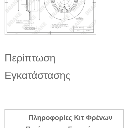
Αριθμός Οπών
5
Τοποθέτησης
Τύπος Δίσκου
Αεριζόμενος
Περίπτωση
Εγκατάστασης
Πληροφορίες Κιτ Φρένων