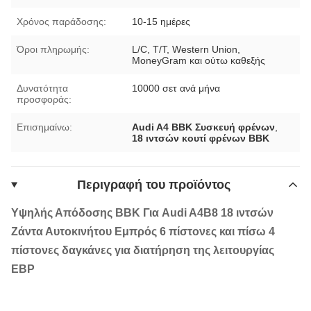
Χρόνος παράδοσης:
10-15 ημέρες
Όροι πληρωμής:
L/C, T/T, Western Union,
MoneyGram και ούτω καθεξής
Δυνατότητα
10000 σετ ανά μήνα
προσφοράς:
Επισημαίνω:
Audi A4 BBK Συσκευή φρένων
,
18 ιντσών κουτί φρένων BBK
Περιγραφή του προϊόντος
Υψηλής Απόδοσης BBK Για Audi A4B8 18 ιντσών
Ζάντα Αυτοκινήτου Εμπρός 6 πίστονες και πίσω 4
πίστονες δαγκάνες για διατήρηση της λειτουργίας
EBP