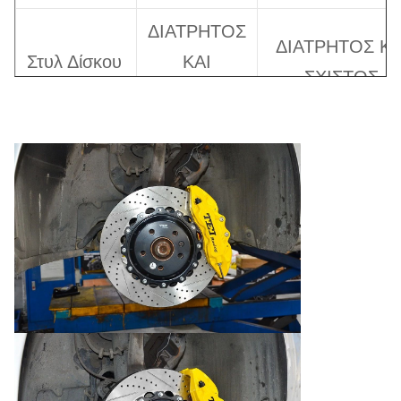
ΔΙΑΤΡΗΤΟΣ
ΔΙΑΤΡΗΤΟΣ ΚΑ
Στυλ Δίσκου
ΚΑΙ
ΣΧΙΣΤΟΣ
ΣΧΙΣΤΟΣ
Τύπος
ΣΤΑΘΕΡΟΣ
ΣΤΑΘΕΡΟΣ
Μπουλονιού
Τύπος
Τακακιού
SPPA
SPPA
Φρένων
Σημείωση: 1. Μπορείτε να κάνετε κλικ στο μοντέλο τ
δαγκάνας για να ελέγξετε τις πληροφορίες των
προϊόντων. Για παράδειγμα, μπορείτε να κάνετε κλικ
στο
P60S
για να ελέγξετε τις πληροφορίες φρένων