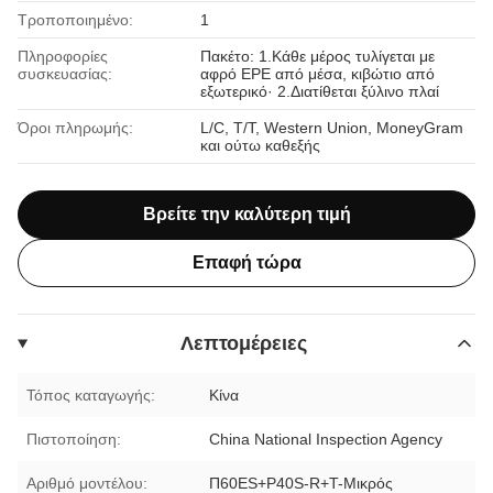
Τροποποιημένο:
1
Πληροφορίες
Πακέτο: 1.Κάθε μέρος τυλίγεται με
συσκευασίας:
αφρό EPE από μέσα, κιβώτιο από
εξωτερικό· 2.Διατίθεται ξύλινο πλαί
Όροι πληρωμής:
L/C, T/T, Western Union, MoneyGram
και ούτω καθεξής
Βρείτε την καλύτερη τιμή
Επαφή τώρα
Λεπτομέρειες
Τόπος καταγωγής:
Κίνα
Πιστοποίηση:
China National Inspection Agency
Αριθμό μοντέλου:
Π60ES+P40S-R+T-Μικρός