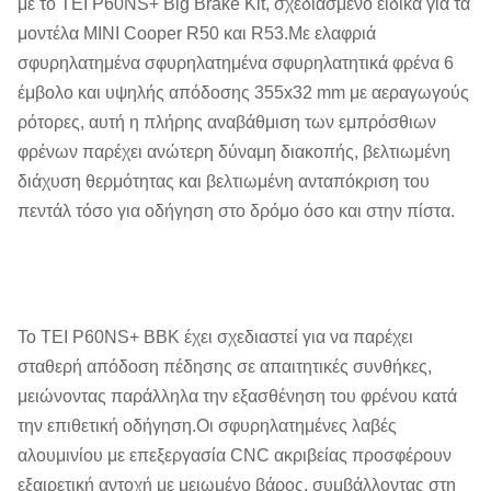
με το TEI P60NS+ Big Brake Kit, σχεδιασμένο ειδικά για τα
μοντέλα MINI Cooper R50 και R53.Με ελαφριά
σφυρηλατημένα σφυρηλατημένα σφυρηλατητικά φρένα 6
έμβολο και υψηλής απόδοσης 355x32 mm με αεραγωγούς
ρότορες, αυτή η πλήρης αναβάθμιση των εμπρόσθιων
φρένων παρέχει ανώτερη δύναμη διακοπής, βελτιωμένη
διάχυση θερμότητας και βελτιωμένη ανταπόκριση του
πεντάλ τόσο για οδήγηση στο δρόμο όσο και στην πίστα.
Το TEI P60NS+ BBK έχει σχεδιαστεί για να παρέχει
σταθερή απόδοση πέδησης σε απαιτητικές συνθήκες,
μειώνοντας παράλληλα την εξασθένηση του φρένου κατά
την επιθετική οδήγηση.Οι σφυρηλατημένες λαβές
αλουμινίου με επεξεργασία CNC ακριβείας προσφέρουν
εξαιρετική αντοχή με μειωμένο βάρος, συμβάλλοντας στη