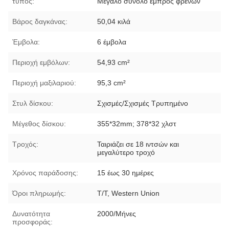
τύπος:
Μεγάλο σύνολο εμπρός φρένων
Βάρος δαγκάνας:
50,04 κιλά
Έμβολα:
6 έμβολα
Περιοχή εμβόλων:
54,93 cm²
Περιοχή μαξιλαριού:
95,3 cm²
Στυλ δίσκου:
Σχισμές/Σχισμές Τρυπημένο
Μέγεθος δίσκου:
355*32mm; 378*32 χλστ
Τροχός:
Ταιριάζει σε 18 ιντσών και
μεγαλύτερο τροχό
Χρόνος παράδοσης:
15 έως 30 ημέρες
Όροι πληρωμής:
T/T, Western Union
Δυνατότητα
2000/Μήνες
προσφοράς: