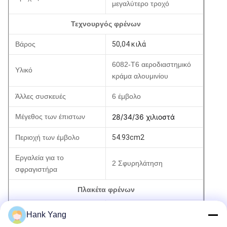
μεγαλύτερο τροχό
Τεχνουργός φρένων
Βάρος
50,04 κιλά
6082-T6 αεροδιαστημικό
Υλικό
κράμα αλουμινίου
Άλλες συσκευές
6 έμβολο
Μέγεθος των έπιστων
28/34/36 χιλιοστά
Περιοχή των έμβολο
54.93cm2
Εργαλεία για το
2 Σφυρηλάτηση
σφραγιστήρα
Πλακέτα φρένων
Περιοχή πλακέτας
95.3
cm2
Hank Yang