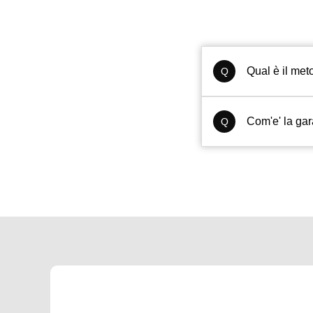
Qual è il me
Q
Com'e' la ga
Q