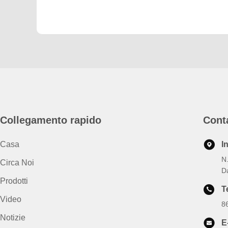
Collegamento rapido
Cont
Casa
I
N
Circa Noi
D
Prodotti
T
Video
8
Notizie
E