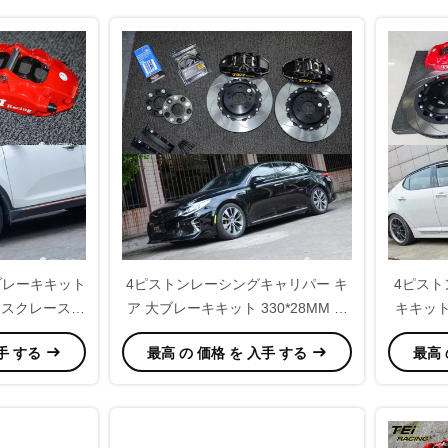
ブレーキキット
4ピストンレーシングキャリパー キ
4ピス
ディスクレースと
ア 大ブレーキキット 330*28MM 高
キキット
キパッド
炭素ディスクレーシングとブレーキ
クレー
入手 する
最高 の 価格 を 入手 する
最高 
パッド K5 17インチリーム