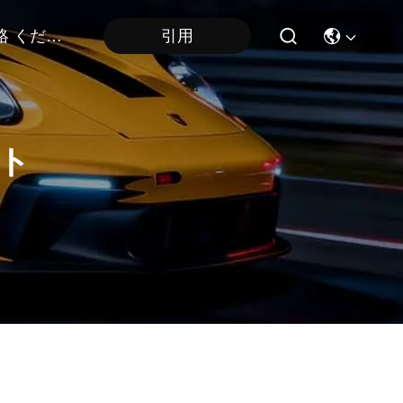
連絡 ください
引用
ト