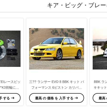
キア・ビッグ・ブレー
TEIレースビッ
三?? ランサー EVO 8 BBK キット パ
BBK ラ
アK3前輪にぴ
フォーマンス 6ピストン カリパー
キキット 
355*32mm ロータ
入手 する
最高 の 価格 を 入手 する
最高 