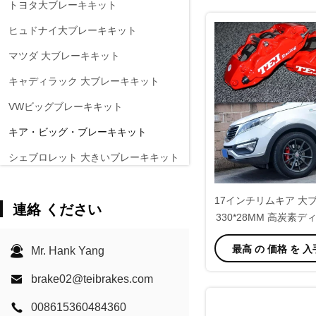
トヨタ大ブレーキキット
ヒュドナイ大ブレーキキット
マツダ 大ブレーキキット
キャディラック 大ブレーキキット
VWビッグブレーキキット
キア・ビッグ・ブレーキキット
シェブロレット 大きいブレーキキット
他の自動車 大ブレーキキット
17インチリムキア 大
連絡 ください
EPBブレーキキャリパー
330*28MM 高炭素
カーボンセラミックブレーキキット
スポーツ用ブレー
最高 の 価格 を 
Mr. Hank Yang
brake02@teibrakes.com
008615360484360