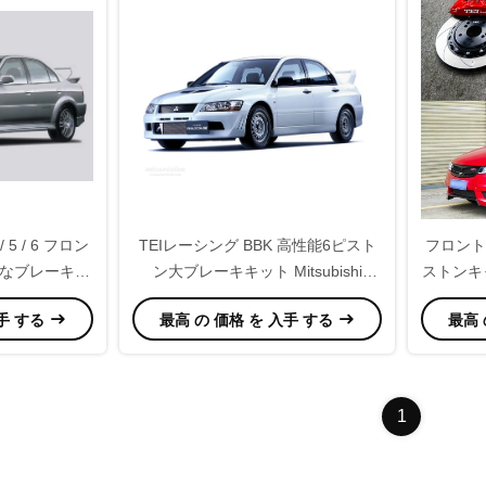
 5 / 6 フロン
TEIレーシング BBK 高性能6ピスト
フロント
なブレーキ変
ン大ブレーキキット Mitsubishi
ストンキャ
Lancer EVO 7
ターB
入手 する
最高 の 価格 を 入手 する
最高 
1