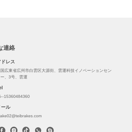
な連絡
アドレス
中国広東省広州市白雲区大源街、雲運科技イノベーションセン
ター、3号、雲運
el
6--15360484360
メール
rake02@teibrakes.com