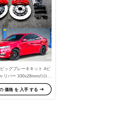
ビッグブレーキキット 4ピ
リパー 330x28mmのロー
BK自動ブレーキシステム
の 価格 を 入手 する