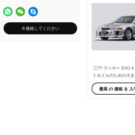
今連絡してください
三?? ランサー EVO 4 /
トホイルのための大き
換キット
最高 の 価格 を 