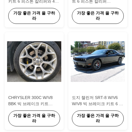
키트 6 피스톤 칼리퍼와 405
트 6 피스톤 칼리퍼
* 34mm 로터 앞뒤
405*34mm 로터
가장 좋은 가격 을 구하
가장 좋은 가격 을 구하
라
라
CHRYSLER 300C W/V8
도지 챌린저 SRT-8 W/V6
BBK 빅 브레이크 키트
W/V8 빅 브레이크 키트 6 피
355*32 앞바퀴와 뒷바퀴를
스톤 칼리퍼 405*34mm 로
가장 좋은 가격 을 구하
가장 좋은 가격 을 구하
위한 디스크 로터
터
라
라