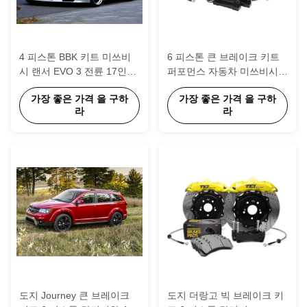
4 피스톤 BBK 키트 미쓰비
6 피스톤 큰 브레이크 키트
시 랜서 EVO 3 전륜 17인치
퍼포먼스 자동차 미쓰비시
18인치 345*32mm
랜서 EVO 3 - 10
가장 좋은 가격 을 구하
가장 좋은 가격 을 구하
355*32mm 로터
라
라
도지 Journey 큰 브레이크
도지 더랑고 빅 브레이크 키