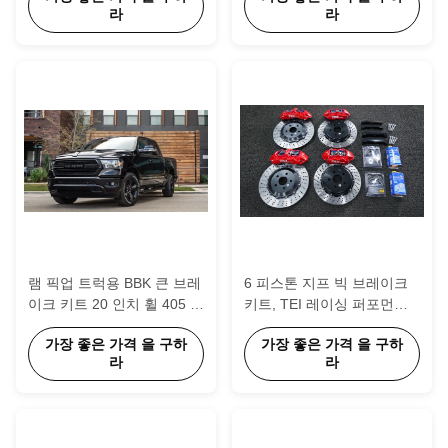
라
라
램 픽업 트럭용 BBK 큰 브레
6 피스톤 지프 빅 브레이크
이크 키트 20 인치 휠 405 *
키트, TEI 레이싱 퍼포먼스
34mm 로터 뚫고 슬롯
자동차 부품
가장 좋은 가격 을 구하
가장 좋은 가격 을 구하
라
라