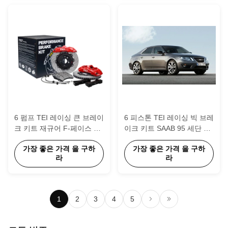
6 펌프 TEI 레이싱 큰 브레이
6 피스톤 TEI 레이싱 빅 브레
크 키트 재규어 F-페이스 20
이크 키트 SAAB 95 세단 18
인치 405*34 뚫고 슬로트 로
인치 바퀴 355*32mm 로터
가장 좋은 가격 을 구하
가장 좋은 가격 을 구하
터
라
라
1
2
3
4
5