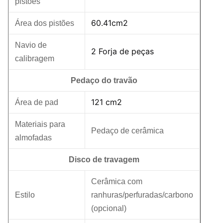
pistões
60.41cm2
Área dos pistões
Navio de
2 Forja de peças
calibragem
Pedaço do travão
121 cm2
Área de pad
Materiais para
Pedaço de cerâmica
almofadas
Disco de travagem
Cerâmica com
Estilo
ranhuras/perfuradas/carbono
(opcional)