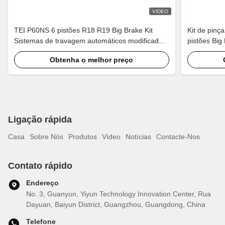
VIDEO
TEI P60NS 6 pistões R18 R19 Big Brake Kit
Kit de pinç
Sistemas de travagem automáticos modificados
pistões Big
Peças de calibre para Lexus IS250 IS300 XE20
2018, jante
Obtenha o melhor preço
XE30 2005-2022
CV1/2/3/4/5
Ligação rápida
Casa
Sobre Nós
Produtos
Vídeo
Notícias
Contacte-Nos
Contato rápido
Endereço
No. 3, Guanyun, Yiyun Technology Innovation Center, Rua
Dayuan, Baiyun District, Guangzhou, Guangdong, China
Telefone