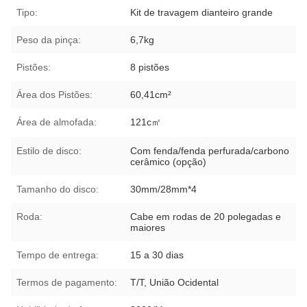
Tipo:
Kit de travagem dianteiro grande
Peso da pinça:
6,7kg
Pistões:
8 pistões
Área dos Pistões:
60,41cm²
Área de almofada:
121c㎡
Estilo de disco:
Com fenda/fenda perfurada/carbono
cerâmico (opção)
Tamanho do disco:
30mm/28mm*4
Roda:
Cabe em rodas de 20 polegadas e
maiores
Tempo de entrega:
15 a 30 dias
Termos de pagamento:
T/T, União Ocidental