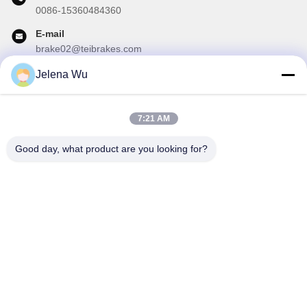
0086-15360484360
E-mail
brake02@teibrakes.com
Jelena Wu
A nossa newsletter
7:21 AM
Inscreva-se no nosso boletim informativo para obter descontos e
mais.
Good day, what product are you looking for?
Enviar E-Mail