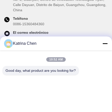
Calle Dayuan, Distrito de Baiyun, Guangzhou, Guangdong,
China
Teléfono
0086-15360484360
El correo electrónico
brake02@teibrakes.com
Katrina Chen
10:52 AM
Nuestro boletín
Suscríbete a nuestro boletín para obtener descuentos y más.
Good day, what product are you looking for?