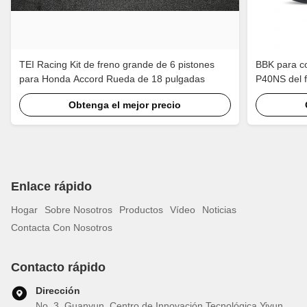
TEI Racing Kit de freno grande de 6 pistones
BBK para co
para Honda Accord Rueda de 18 pulgadas
P40NS del f
de 4 piston
Obtenga el mejor precio
grande del 
Enlace rápido
Hogar
Sobre Nosotros
Productos
Vídeo
Noticias
Contacta Con Nosotros
Contacto rápido
Dirección
No. 3, Guanyun, Centro de Innovación Tecnológica Yiyun,