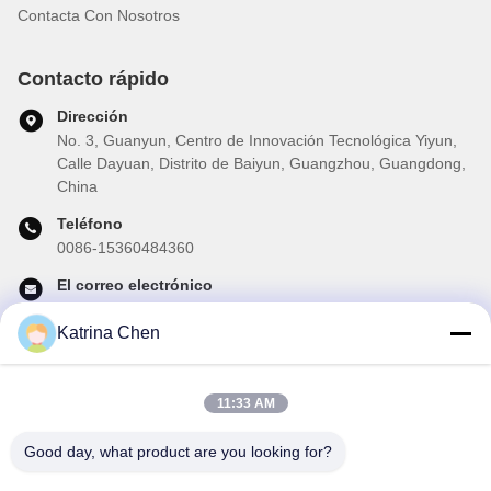
Contacta Con Nosotros
Contacto rápido
Dirección
No. 3, Guanyun, Centro de Innovación Tecnológica Yiyun,
Calle Dayuan, Distrito de Baiyun, Guangzhou, Guangdong,
China
Teléfono
0086-15360484360
El correo electrónico
brake02@teibrakes.com
Katrina Chen
11:33 AM
Nuestro boletín
Suscríbete a nuestro boletín para obtener descuentos y más.
Good day, what product are you looking for?