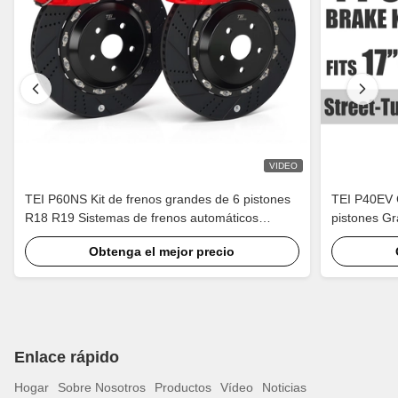
VIDEO
TEI P60NS Kit de frenos grandes de 6 pistones
TEI P40EV C
R18 R19 Sistemas de frenos automáticos
pistones Gr
modificados Piezas de pinza para Lexus IS250
2008-2018 1
Obtenga el mejor precio
IS300 XE20 XE30 2005-2022
CV1/2/3/4/5
Enlace rápido
Hogar
Sobre Nosotros
Productos
Vídeo
Noticias