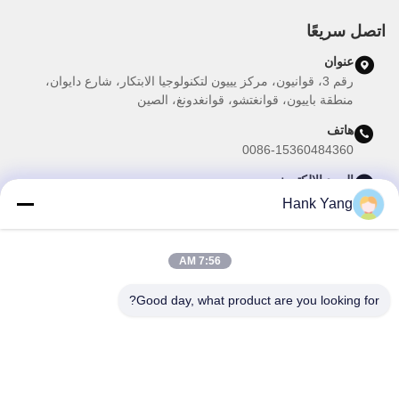
اتصل سريعًا
عنوان
رقم 3، قوانيون، مركز يييون لتكنولوجيا الابتكار، شارع دايوان،
منطقة باييون، قوانغتشو، قوانغدونغ، الصين
هاتف
0086-15360484360
البريد الإلكتروني
brake02@teibrakes.com
Hank Yang
7:56 AM
نشرتنا الإخبارية
Good day, what product are you looking for?
اشترك في نشرتنا الإخبارية للحصول على خصومات وأكثر.