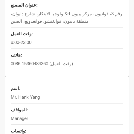
عنوان المصنع:
رقم 3، قوانيون، مركز يييون لتكنولوجيا الابتكار، شارع دايوان،
منطقة باييون، قوانغتشو، قوانغدونغ، الصين
وقت العمل:
9:00-23:00
هاتف:
(وقت العمل)
0086-15360484360
اسم:
Mr. Hank Yang
المواقف:
Manager
واتساب: