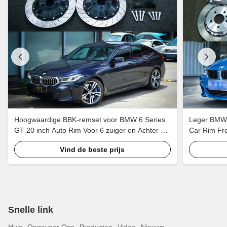
Hoogwaardige BBK-remset voor BMW 6 Series
Leger BMW B
GT 20 inch Auto Rim Voor 6 zuiger en Achter 4
Car Rim Fro
zuiger klem om EBP te houden
Brake Syst
Vind de beste prijs
Snelle link
Huis
Ongeveer Ons
Producten
Video
Nieuws