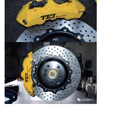
vermogen
Materiaal van
van niet
6 potten
Aluminiumlegering
de zuiger
meer dan
10 kW
38.1mm 31.8mm
Logo's
gesneden
Pistondiameter
28.6mm