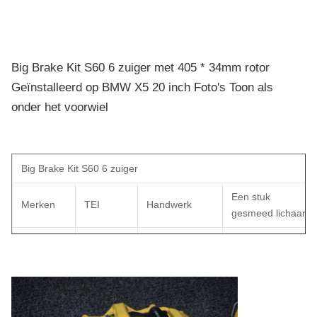
Big Brake Kit S60 6 zuiger met 405 * 34mm rotor
Geïnstalleerd op BMW X5 20 inch Foto's Toon als
onder het voorwiel
Big Brake Kit S60 6 zuiger
Een stuk
Merken
TEI
Handwerk
gesmeed lichaam
Materiaal van
Aerial 6082
Model
S60
de klem
Aluminiumlegering
met een