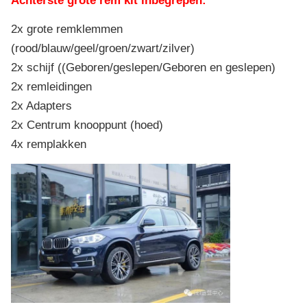
Achterste grote rem kit inbegrepen:
2x grote remklemmen
(rood/blauw/geel/groen/zwart/zilver)
2x schijf ((Geboren/geslepen/Geboren en geslepen)
2x remleidingen
2x Adapters
2x Centrum knooppunt (hoed)
4x remplakken