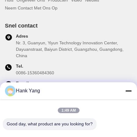
Neem Contact Met Ons Op
Snel contact
Adres
Nr. 3, Guanyun, Yiyun Technology Innovation Center,
Dayuanstraat, Baiyun District, Guangzhou, Guangdong,
China
Tel.
0086-15360484360
E-mail
brake02@teibrakes.com
Hank Yang
1:49 AM
Onze Nieuwsbrief
Good day, what product are you looking for?
Abonneer u op onze nieuwsbrief voor kortingen en meer.