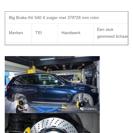
Big Brake Kit S40 4 zuiger met 378*28 mm rotor
Een stuk
Merken
TEI
Handwerk
gesmeed lichaam
Materiaal van
Aerial 6082
Model
S40
de klem
Aluminiumlegering
met een
vermogen
Materiaal van
van niet
4 potten
Aluminiumlegering
de zuiger
meer dan
10 kW
Logo's
gesneden
Pistondiameter
38.1mm 29.5mm