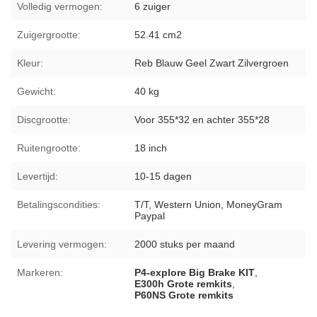
Volledig vermogen:
6 zuiger
Zuigergrootte:
52.41 cm2
Kleur:
Reb Blauw Geel Zwart Zilvergroen
Gewicht:
40 kg
Discgrootte:
Voor 355*32 en achter 355*28
Ruitengrootte:
18 inch
Levertijd:
10-15 dagen
Betalingscondities:
T/T, Western Union, MoneyGram
Paypal
Levering vermogen:
2000 stuks per maand
Markeren:
P4-explore Big Brake KIT
,
E300h Grote remkits
,
P60NS Grote remkits