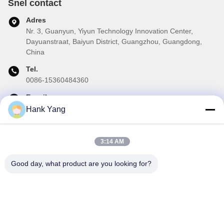
Snel contact
Adres
Nr. 3, Guanyun, Yiyun Technology Innovation Center,
Dayuanstraat, Baiyun District, Guangzhou, Guangdong,
China
Tel.
0086-15360484360
E-mail
brake02@teibrakes.com
Hank Yang
3:14 AM
Onze Nieuwsbrief
Good day, what product are you looking for?
Abonneer u op onze nieuwsbrief voor kortingen en meer.