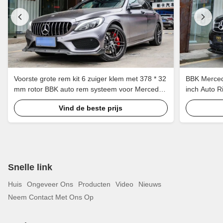
Voorste grote rem kit 6 zuiger klem met 378 * 32
BBK Merced
mm rotor BBK auto rem systeem voor Mercedes
inch Auto R
Benz C200 19 inch auto velg
Brake Kit A
Vind de beste prijs
Snelle link
Huis
Ongeveer Ons
Producten
Video
Nieuws
Neem Contact Met Ons Op