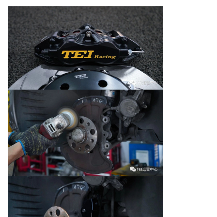
remblok
Opgemerkt:1U kunt op het kalipersmodel klikken
om de productinformatie te controleren.U kunt
bijvoorbeeld op
P40NS
om de P40NS-
reminformatie te controleren.
2.SPPA=normaal keramisch
remblok,SPPL=normaal metaalremblok
SSS,XSS,MSS=Racing Metal Brake Pad