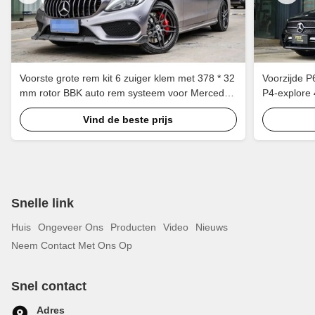
Voorste grote rem kit 6 zuiger klem met 378 * 32
Voorzijde P
mm rotor BBK auto rem systeem voor Mercedes
P4-explore 
Benz C200 19 inch auto velg
Mercedes-B
Vind de beste prijs
Snelle link
Huis
Ongeveer Ons
Producten
Video
Nieuws
Neem Contact Met Ons Op
Snel contact
Adres