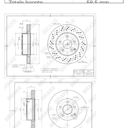
Totale hoogte
58.5 mm
Aantal
5
positioneringsgaten
Type schijf
Ventilatie