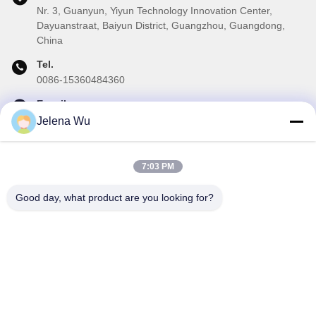
Nr. 3, Guanyun, Yiyun Technology Innovation Center,
Dayuanstraat, Baiyun District, Guangzhou, Guangdong,
China
Tel.
0086-15360484360
E-mail
brake02@teibrakes.com
Jelena Wu
7:03 PM
Onze Nieuwsbrief
Good day, what product are you looking for?
Abonneer u op onze nieuwsbrief voor kortingen en meer.