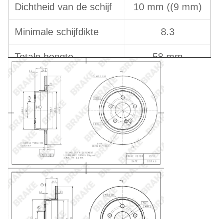
Dichtheid van de schijf
10 mm ((9 mm)
Minimale schijfdikte
8.3
Totale hoogte
58 mm
Aantal
5
positioneringsgaten
Type schijf
solide