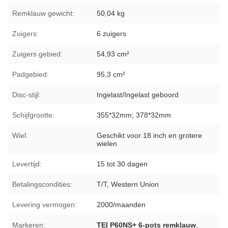
Remklauw gewicht:
50,04 kg
Zuigers:
6 zuigers
Zuigers gebied:
54,93 cm²
Padgebied:
95,3 cm²
Disc-stijl:
Ingelast/Ingelast geboord
Schijfgrootte:
355*32mm; 378*32mm
Wiel:
Geschikt voor 18 inch en grotere
wielen
Levertijd:
15 tot 30 dagen
Betalingscondities:
T/T, Western Union
Levering vermogen:
2000/maanden
Markeren:
TEI P60NS+ 6-pots remklauw
,