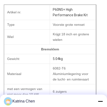
P60NS+ High
Artikel nr.
Performance Brake Kit
Type
Voorste grote remset
Krijgt 18 inch en grotere
Wiel
wielen
Bremsklem
Gewicht
5.04kg
6082-T6
Materiaal
Aluminiumlegering voor
de lucht- en ruimtevaart
met een vermogen van
6 zuigers
niet meer dan 10 kW
Katrina Chen
Afmeting van de zuigers
28/34/36 mm