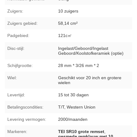
Zuigers:
10 zuigers
Zuigers gebied:
58,14 cm²
Padgebied:
121c㎡
Disc-stijl:
Ingelast/Geboord/Ingelast
Geboord/Koolstofkeramiek (optie)
Schijfgrootte:
28 mm * 3/26 mm * 2
Wiel:
Geschikt voor 20 inch en grotere
wielen
Levertijd:
15 tot 30 dagen
Betalingscondities:
T/T, Western Union
Levering vermogen:
2000/maanden
Markeren:
TEI SR10 grote remset
,
gesmede remklauw met 10