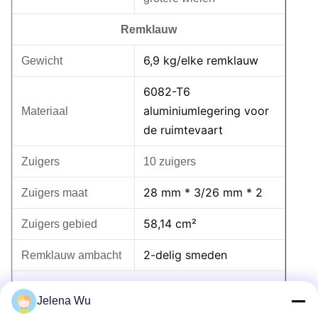
Remklauw
6,9 kg/elke remklauw
Gewicht
6082-T6
aluminiumlegering voor
Materiaal
de ruimtevaart
Zuigers
10 zuigers
28 mm * 3/26 mm * 2
Zuigers maat
58,14 cm²
Zuigers gebied
2-delig smeden
Remklauw ambacht
Remblok
Jelena Wu
121c㎡
Padgebied