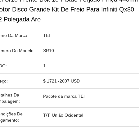
otor Disco Grande Kit De Freio Para Infiniti Qx80
2 Polegada Aro
me Da Marca:
TEI
mero Do Modelo:
SR10
OQ:
1
eço:
$ 1721 -2007 USD
talhes Da
Pacote da marca TEI
balagem:
ndições De
T/T, União Ocidental
gamento: