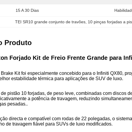
15 A 30 Dias
Habilida
TEI SR10 grande conjunto de travões
, 
10 pinças forjadas a pi
o Produto
on Forjado Kit de Freio Frente Grande para Inf
Brake Kit foi especialmente concebido para o Infiniti QX80, p
elhor estabilidade térmica para aplicações de SUV de luxo.
 de pistão 10 forjadas, de peso leve, combinadas com discos d
ficativamente a potência de travagem, reduzindo simultaneame
gas pesadas..
ação directa e compatível com rodas de 22 polegadas, o sistem
 de travagem fiável para SUVs de luxo modificados.