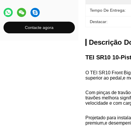
Tempo De Entrega:
Destacar:
Contacte agora
Descrição D
TEI SR10 10-Pist
O TEI SR10 Front Big 
superior ao pedal,e m
Com pinças de travão
travões melhora signi
velocidade e com car
Projetado para instal
premium,e desempenho