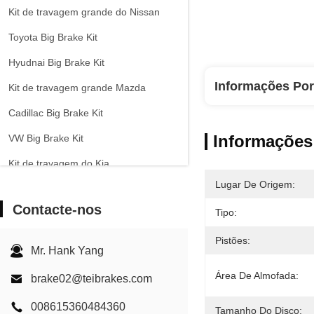
Kit de travagem grande do Nissan
Toyota Big Brake Kit
Hyudnai Big Brake Kit
Informações Po
Kit de travagem grande Mazda
Cadillac Big Brake Kit
Informações
VW Big Brake Kit
Kit de travagem do Kia
Lugar De Origem:
Chevrolet Big Brake Kit
Contacte-nos
Tipo:
Outros veículos Kit de travagem
grande
Pistões:
Mr. Hank Yang
Pinça de Freio EPB
Área De Almofada:
brake02@teibrakes.com
Kit de Freio Carbono-Cerâmico
008615360484360
Tamanho Do Disco: