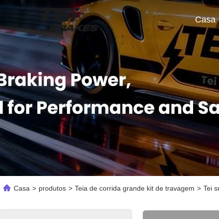
Casa
Casa
>
produtos
>
Teia de corrida grande kit de travagem
>
Tei s