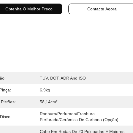
Obtenha O Melhor Preço
Contacte Agora
ção:
TUV, DOT, ADR And ISO
Pinça:
6.9kg
Pistões:
58,14cm²
Ranhura/Perfurada/Franhura 
 Disco:
Perfurada/Cerâmica De Carbono (opção)
Cabe Em Rodas De 20 Polegadas E Maiores