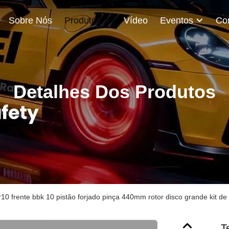
Sobre Nós
Produtos
Vídeo
Eventos
Detalhes Dos Produtos
r10 frente bbk 10 pistão forjado pinça 440mm rotor disco grande kit de 
T