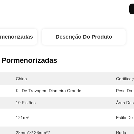
rmenorizadas
Descrição Do Produto
 Pormenorizadas
China
Certifica
Kit De Travagem Dianteiro Grande
Peso Da 
10 Pistões
Área Dos 
121c㎡
Estilo De
28mm*3/ 26mm*2
Roda: