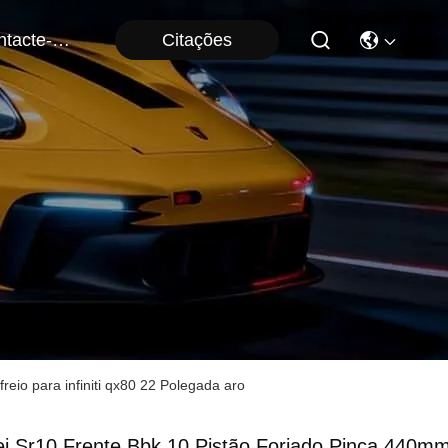
Citações
Contacte-Nos
freio para infiniti qx80 22 Polegada aro
ei Sr10 Frente Bbk 10 Pistão Forjado Pinça 440m