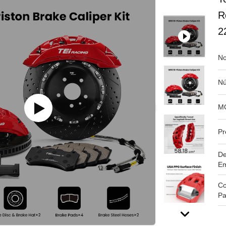
R
2
No
Nú
M
Pr
De
Em
Co
Pa