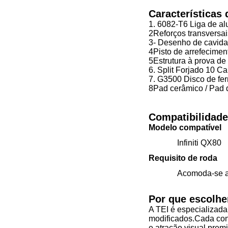
Características
1. 6082-T6 Liga de al
2Reforços transversai
3- Desenho de cavida
4Pisto de arrefecimen
5Estrutura à prova de
6. Split Forjado 10 Ca
7. G3500 Disco de fer
8Pad cerâmico / Pad 
Compatibilidade
Modelo compatível
Infiniti QX80
Requisito de roda
Acomoda-se a
Por que escolhe
A TEI é especializada
modificados.Cada con
e atração visual prem