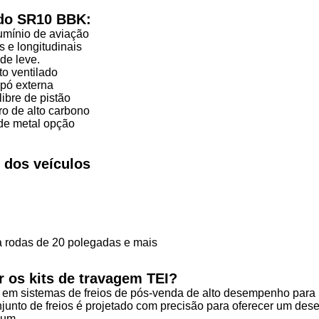
 do SR10 BBK:
umínio de aviação
s e longitudinais
de leve.
to ventilado
 pó externa
libre de pistão
ro de alto carbono
de metal opção
 dos veículos
 rodas de 20 polegadas e mais
r os kits de travagem TEI?
 em sistemas de freios de pós-venda de alto desempenho para SU
junto de freios é projetado com precisão para oferecer um des
ium.