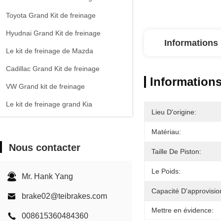
Toyota Grand Kit de freinage
Hyudnai Grand Kit de freinage
Informations 
Le kit de freinage de Mazda
Cadillac Grand Kit de freinage
Informations
VW Grand kit de freinage
Le kit de freinage grand Kia
Lieu D'origine:
Chevrolet Grand Kit de freinage
Matériau:
Autres voitures
Nous contacter
Taille De Piston:
Étririer de frein EPB
Le Poids:
Kit de freinage en carbone céramique
Mr. Hank Yang
Capacité D'approvisi
brake02@teibrakes.com
Mettre en évidence:
008615360484360