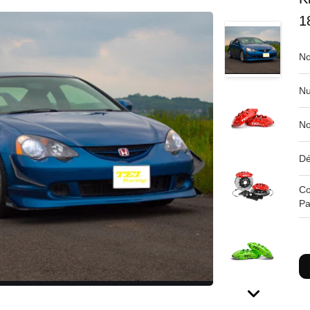
1
No
Nu
No
Dé
Co
Pa