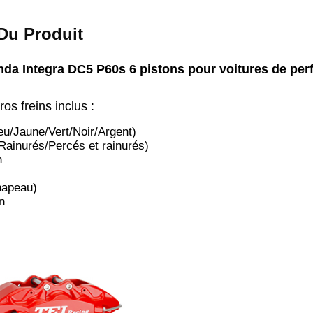
Du Produit
onda Integra DC5 P60s 6 pistons pour voitures de p
os freins inclus :
eu/Jaune/Vert/Noir/Argent)
Rainurés/Percés et rainurés)
n
hapeau)
n