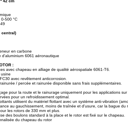
2 * 42 cm
amique
: 0-500 °C
,49
 central)
 teneur en carbone
ge d'aluminium 6061 aéronautique
OTOR :
èces avec chapeau en alliage de qualité aérospatiale 6061-T6.
 usine
 FC30 avec revêtement anticorrosion.
rainurée / percée et rainurée disponible sans frais supplémentaires.
çage pour la route et le rainurage uniquement pour les applications sur 
curvées pour un refroidissement optimal.
ottants utilisent du matériel flottant avec un système anti-vibration (amo
dance au gauchissement, moins de traînée et d'usure, car la bague du r
our les rotors de 330 mm et plus.
lise des boulons standard à la place et le rotor est fixé sur le chapeau.
nalisée du chapeau du rotor