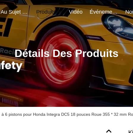
Au Sujet De Nous
Produits
Vidéo
Événements
Détails Des Produits
ge à 6 pistons pour Honda Integra DC5 18 pouces Roue 355 * 32 mm Ro
K