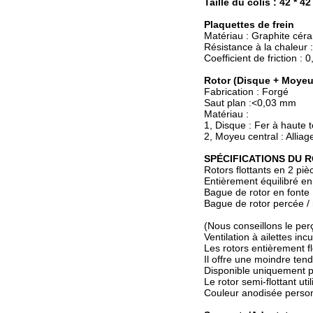
Taille du colis : 42 * 4
Plaquettes de frein
Matériau : Graphite cér
Résistance à la chaleur 
Coefficient de friction : 0
Rotor (Disque + Moyeu
Fabrication : Forgé
Saut plan :<0,03 mm
Matériau :
1, Disque : Fer à haute
2, Moyeu central : Allia
SPÉCIFICATIONS DU R
Rotors flottants en 2 pi
Entièrement équilibré en
Bague de rotor en fonte
Bague de rotor percée / 
(Nous conseillons le per
Ventilation à ailettes in
Les rotors entièrement fl
Il offre une moindre ten
Disponible uniquement p
Le rotor semi-flottant uti
Couleur anodisée person