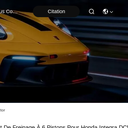
Citation
Nous Contacter
tor
it De Freinage À 6 Pistons Pour Honda Integra DC