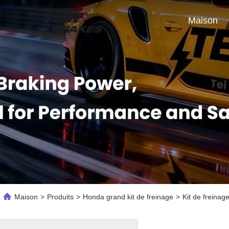
Maison
Maison
>
Produits
>
Honda grand kit de freinage
>
Kit de freina