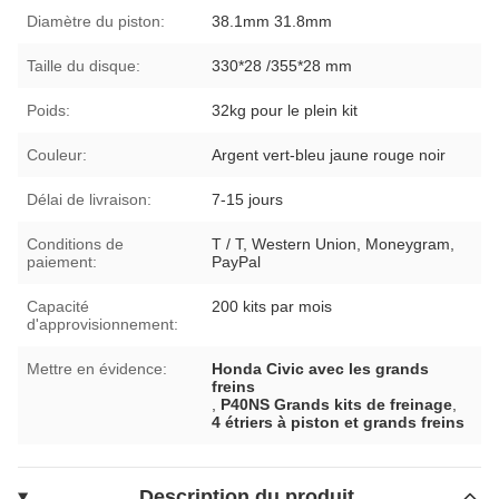
Diamètre du piston:
38.1mm 31.8mm
Taille du disque:
330*28 /355*28 mm
Poids:
32kg pour le plein kit
Couleur:
Argent vert-bleu jaune rouge noir
Délai de livraison:
7-15 jours
Conditions de
T / T, Western Union, Moneygram,
paiement:
PayPal
Capacité
200 kits par mois
d'approvisionnement:
Mettre en évidence:
Honda Civic avec les grands
freins
,
P40NS Grands kits de freinage
,
4 étriers à piston et grands freins
Description du produit