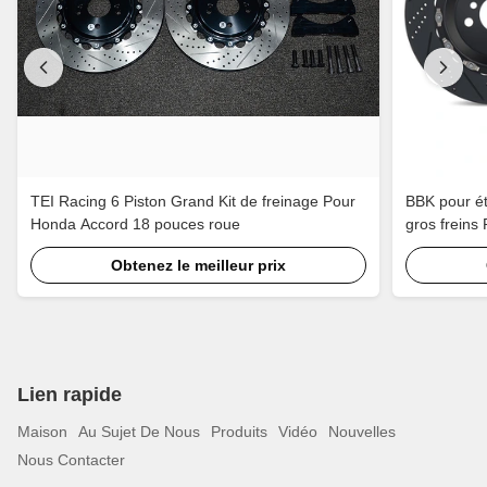
TEI Racing 6 Piston Grand Kit de freinage Pour
BBK pour ét
Honda Accord 18 pouces roue
gros freins
TEI haute fi
Obtenez le meilleur prix
Lien rapide
Maison
Au Sujet De Nous
Produits
Vidéo
Nouvelles
Nous Contacter