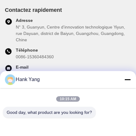
Contactez rapidement
Adresse
N° 3, Guanyun, Centre d'innovation technologique Yiyun,
rue Dayuan, district de Baiyun, Guangzhou, Guangdong,
Chine
Téléphone
0086-15360484360
E-mail
brake02@teibrakes.com
Hank Yang
10:15 AM
Notre newsletter
Abonnez-vous à notre newsletter pour des réductions et plus
Good day, what product are you looking for?
encore.