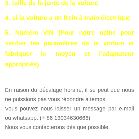
3. taille de la jante de la voiture
normal
4. si la voiture a un frein à main électrique
SSS, XSS, MSS = Plaquette de frein en métal
de course
5. Numéro VIN (Pour notre usine pour
vérifier les paramètres de la voiture et
fabriquer le moyeu et l'adaptateur
appropriés)
En raison du décalage horaire, il se peut que nous
ne puissions pas vous répondre à temps.
Vous pouvez nous laisser un message par e-mail
ou whatsapp. (+ 86 13034630666)
Nous vous contacterons dès que possible.