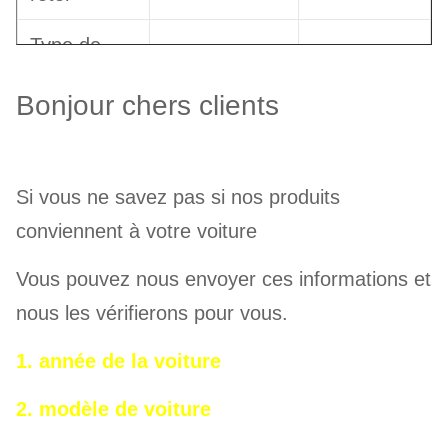
Type de
FIXE
FIXE
boulon
Bonjour chers clients
Type de
plaquette
SPPA
SPPA
Si vous ne savez pas si nos produits
de frein
conviennent à votre voiture
Remarque : 1. Vous pouvez cliquer sur le
modèle d'étrier pour vérifier les informations sur
Vous pouvez nous envoyer ces informations et
les produits. Par exemple, vous pouvez cliquer
nous les vérifierons pour vous.
sur
P40NS+
pour vérifier les informations sur les
1. année de la voiture
freins P40NS+.
2. modèle de voiture
2. SPPA = Plaquette de frein en céramique
normale, SPPL = Plaquette de frein en métal