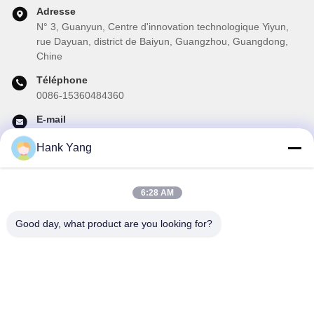
Adresse
N° 3, Guanyun, Centre d'innovation technologique Yiyun,
rue Dayuan, district de Baiyun, Guangzhou, Guangdong,
Chine
Téléphone
0086-15360484360
E-mail
brake02@teibrakes.com
Hank Yang
6:28 AM
Notre newsletter
Abonnez-vous à notre newsletter pour des réductions et plus
Good day, what product are you looking for?
encore.