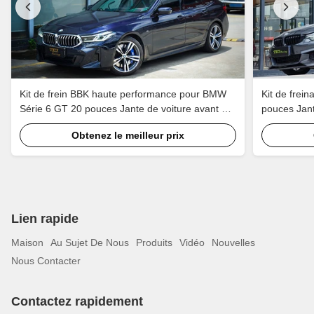
Kit de frein BBK haute performance pour BMW
Kit de frei
Série 6 GT 20 pouces Jante de voiture avant 6
pouces Jante
Piston et arrière 4 Piston étrier pour maintenir
Kit de frei
Obtenez le meilleur prix
EBP
Lien rapide
Maison
Au Sujet De Nous
Produits
Vidéo
Nouvelles
Nous Contacter
Contactez rapidement