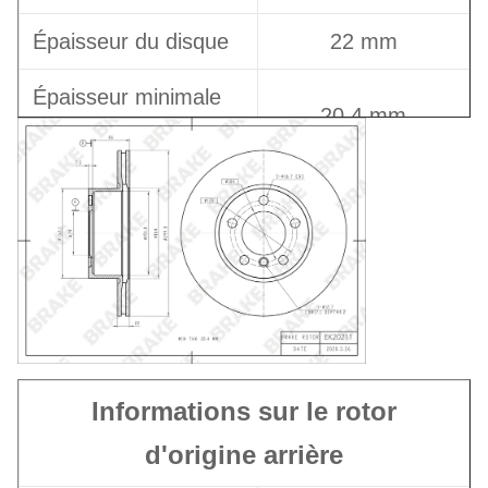
Épaisseur du disque
22 mm
Épaisseur minimale
20,4 mm
du disque
Hauteur totale
73 mm
Nombre de trous de
5
positionnement
Type de disque
Ventilation
Informations sur le rotor
d'origine arrière