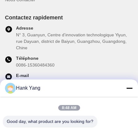
Contactez rapidement
Adresse
N° 3, Guanyun, Centre d'innovation technologique Yiyun,
rue Dayuan, district de Baiyun, Guangzhou, Guangdong,
Chine
Téléphone
0086-15360484360
E-mail
brake02@teibrakes.com
Hank Yang
8:48 AM
Notre newsletter
Abonnez-vous à notre newsletter pour des réductions et plus
Good day, what product are you looking for?
encore.