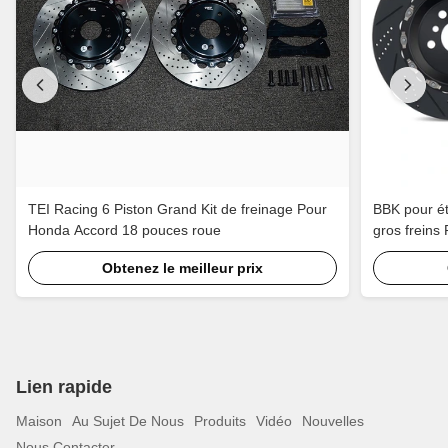
TEI Racing 6 Piston Grand Kit de freinage Pour
BBK pour ét
Honda Accord 18 pouces roue
gros freins
TEI haute fi
Obtenez le meilleur prix
Lien rapide
Maison
Au Sujet De Nous
Produits
Vidéo
Nouvelles
Nous Contacter