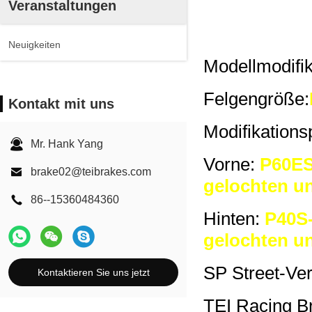
Veranstaltungen
Neuigkeiten
Modellmodifik
Felgengröße:
Kontakt mit uns
Modifikations
Mr. Hank Yang
Vorne:
P60ES
brake02@teibrakes.com
gelochten u
86--15360484360
Hinten:
P40S-
gelochten u
SP Street-Ve
Kontaktieren Sie uns jetzt
TEI Racing B