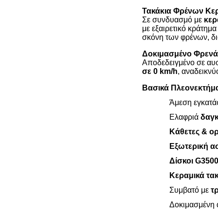
Τακάκια Φρένων Κε
Σε συνδυασμό με
κερ
με εξαιρετικό κράτημ
σκόνη των φρένων, δι
Δοκιμασμένο Φρεν
Αποδεδειγμένο σε αυσ
σε 0 km/h
, αναδεικνύ
Βασικά Πλεονεκτήμ
Άμεση εγκατά
Ελαφριά
δαγκ
Κάθετες & ορ
Εξωτερική α
Δίσκοι G350
Κεραμικά τα
Συμβατό με
τ
Δοκιμασμένη 