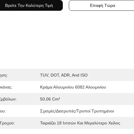
Βρείτε Την Καλύτερη Τιμή
Επαφή Τώρα
ηση:
TUV, DOT, ADR, And ISO
γκάνας:
Κράμα Αλουμινίου 6082 Αλουμινίου
Εμβόλων:
50,06 Cm²
ου:
Σχισμές/Διατρυπές/Τροποί Τρυπημένοι
Τροχού:
Ταιριάζει 18 Ιντσών Και Μεγαλύτερο Χείλος