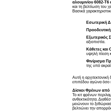
αλουμινίου 6082-T6
και τη βελτίωση του χ
Βασικά χαρακτηριστικ
Εσωτερική 
Προοδευτική
Εξωτερικός 
αξιοπιστία.
Κάθετες και 
υψηλή πίεση κ
Φινίρισμα Π
της υπό ακραί
Αυτή η αρχιτεκτονική
επιπέδου αγώνα όσο κ
Δίσκοι Φρένων από
Το κιτ φρένων περιλα
ανθεκτικότητα. Διαθέσ
μειώνουν το ξεθώριασ
βελτιώνει την απορρό