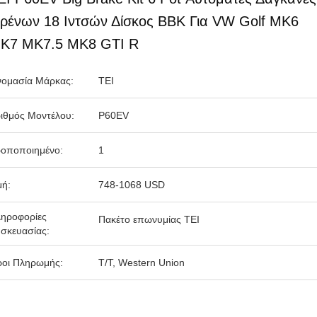
ρένων 18 Ιντσών Δίσκος BBK Για VW Golf MK6
K7 MK7.5 MK8 GTI R
ομασία Μάρκας:
TEI
ιθμός Μοντέλου:
P60EV
οποποιημένο:
1
μή:
748-1068 USD
ηροφορίες
Πακέτο επωνυμίας ΤΕΙ
σκευασίας:
οι Πληρωμής:
T/T, Western Union