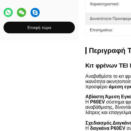
Χαρακτηριστικό:
Δυνατότητα Προσφορ
Επαφή τώρα
Επισημαίνω:
Περιγραφή Τ
Κιτ φρένων TEI
Αναβαθμίστε το κιτ φ
ικανότητα ακινητοποίη
προσφέρει
άμεση εγ
Αβίαστη Άμεση Εγκ
Η
P60EV
σύστημα φρέ
αναβάθμισης, δίνοντ
λάτρεις και επαγγελμα
Σχεδιασμός Δαγκάν
Η
δαγκάνα P60EV
συ