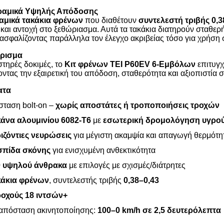
ραμικά Υψηλής Απόδοσης
αμικά τακάκια φρένων
που διαθέτουν
συντελεστή τριβής 0,3
α και αντοχή στο ξεθώριασμα. Αυτά τα τακάκια διατηρούν σταθ
ασφαλίζοντας παράλληλα τον έλεγχο ακριβείας τόσο για χρήση 
άρισμα
τηρές δοκιμές, το
Κιτ φρένων TEI P60EV 6-Εμβόλων
επιτυγχ
οντας την εξαιρετική του απόδοση, σταθερότητα και αξιοπιστία 
ατα
σταση bolt-on –
χωρίς αποστάτες ή τροποποιήσεις τροχών
άνα αλουμινίου 6082-T6
με
εσωτερική δρομολόγηση υγρο
ιζόντιες νευρώσεις
για μέγιστη ακαμψία και απαγωγή θερμότη
σπίδα σκόνης
για ενισχυμένη ανθεκτικότητα
0 υψηλού άνθρακα
με επιλογές με σχισμές/διάτρητες
κάκια φρένων
, συντελεστής τριβής
0,38–0,43
ροχούς 18 ιντσών+
απόσταση ακινητοποίησης:
100–0 km/h σε 2,5 δευτερόλεπτα