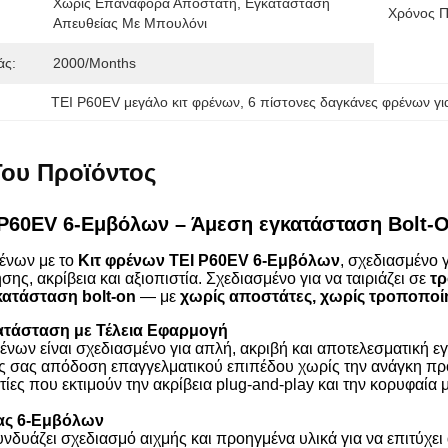
Χωρίς Επαναφορά Αποστάτη, Εγκατάσταση 
Χρόνος 
Απευθείας Με Μπουλόνι
άς:
2000/months
TEI P60EV μεγάλο κιτ φρένων
, 
6 πίστονες δαγκάνες φρένων γι
ου Προϊόντος
 P60EV 6-Εμβόλων – Άμεση εγκατάσταση Bolt-O
ρένων με το
Κιτ φρένων TEI P60EV 6-Εμβόλων
, σχεδιασμένο
σης, ακρίβεια και αξιοπιστία. Σχεδιασμένο για να ταιριάζει σε
τρ
κατάσταση bolt-on
— με
χωρίς αποστάτες, χωρίς τροποποίη
ατάσταση με Τέλεια Εφαρμογή
νων είναι σχεδιασμένο για απλή, ακριβή και αποτελεσματική εγ
άς σας απόδοση επαγγελματικού επιπέδου χωρίς την ανάγκη πρ
τίες που εκτιμούν την ακρίβεια plug-and-play και την κορυφαία 
ας 6-Εμβόλων
νδυάζει σχεδιασμό αιχμής και προηγμένα υλικά για να επιτύχ