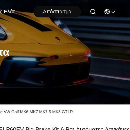
Απόσπασμα
Μας Ελάτε Σε Επαφή Με
τα
 για VW Golf MK6 MK7 MK7.5 MK8 GTI R
EI P60EV Big Brake Kit 6 Pot Αυτόματες Δαγκάνες