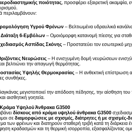
 αεροδιαστημικής ποιότητας
, προσφέρει εξαιρετική ακαμψία, 
ειρισμού.
ά περιλαμβάνουν:
Δρομολόγηση Υγρού Φρένων
– Βελτιωμένα υδραυλικά κανάλια
 Διάταξη 6-Εμβόλων
– Ομοιόμορφη κατανομή πίεσης για σταθ
Σχεδιασμός Ασπίδας Σκόνης
– Προστατεύει τον εσωτερικό μηχ
Οριζόντιες Νευρώσεις
– Η ενισχυμένη δομή νευρώσεων ενισχύει
αι βελτιώνει την απαγωγή θερμότητας.
ροστασίας Υψηλής Θερμοκρασίας
– Η ανθεκτική επίστρωση α
ες συνθήκες.
 δαγκάνας μεγιστοποιεί την απόδοση πέδησης, την αίσθηση το
αι αισθητική γοητεία.
 Κράμα Υψηλού Άνθρακα G3500
μβάνει
δίσκους από κράμα υψηλού άνθρακα G3500
σχεδιασμέ
ιμοι σε
διαμορφώσεις με σχισμές, διάτρητες ή με σχισμές-δ
μα των φρένων και διατηρούν σταθερή τριβή κατά τη διάρκεια 
φηση κραδασμών και τη θερμική ισορροπία, εξασφαλίζοντας ομ