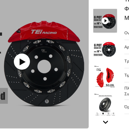
Φ
M
Ον
Αρ
Τρ
Τι
Πλ
Συ
Όρ