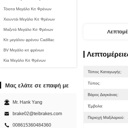
Τόιοτα Μεγάλο Κιτ Φρένων
Χιουντάι Μεγάλο Κιτ Φρένων
Μαζντά Μεγάλο Κιτ Φρένων
Λεπτομέ
Κίτ μεγάλου φρένου Cadillac
ΒV Μεγάλο κιτ φρένων
Λεπτομέρειε
Kia Μεγάλο Κιτ Φρένων
Σιτ φρένων της Chevrolet
Τόπος Καταγωγής:
Άλλα αυτοκίνητα Μεγάλο κιτ φρένων
Τύπος:
Μας ελάτε σε επαφή με
Δαγκάνα φρένων EPB
Βάρος Δαγκάνας:
Σετ Κεραμικών Φρένων
Mr. Hank Yang
Έμβολα:
brake02@teibrakes.com
Περιοχή Μαξιλαριού:
008615360484360