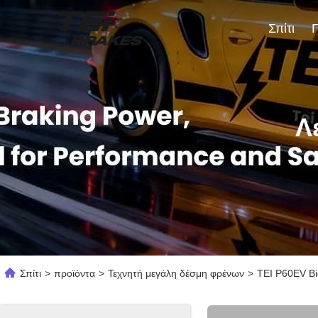
Σπίτι
Λ
Σπίτι
>
προϊόντα
>
Τεχνητή μεγάλη δέσμη φρένων
>
TEI P60EV Bi