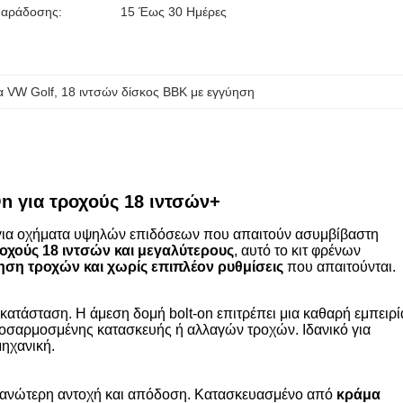
Παράδοσης:
15 Έως 30 Ημέρες
α VW Golf
, 
18 ιντσών δίσκος BBK με εγγύηση
n για τροχούς 18 ιντσών+
 για οχήματα υψηλών επιδόσεων που απαιτούν ασυμβίβαστη
οχούς 18 ιντσών και μεγαλύτερους
, αυτό το κιτ φρένων
ση τροχών και χωρίς επιπλέον ρυθμίσεις
που απαιτούνται.
κατάσταση. Η άμεση δομή bolt-on επιτρέπει μια καθαρή εμπειρί
οσαρμοσμένης κατασκευής ή αλλαγών τροχών. Ιδανικό για
μηχανική.
ει ανώτερη αντοχή και απόδοση. Κατασκευασμένο από
κράμα