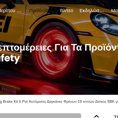
Περίπου Εμείς
Προϊόντα
Βίντεο
Εκδηλώσεις
επτομέρειες Για Τα Προϊόν
g Brake Kit 6 Pot Αυτόματες Δαγκάνες Φρένων 18 ιντσών Δίσκος BBK
T