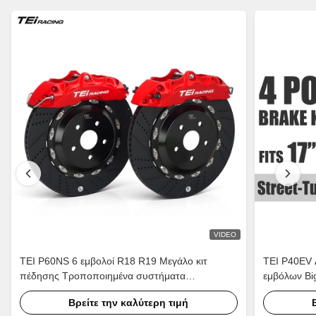
VIDEO
TEI P60NS 6 εμβολοί R18 R19 Μεγάλο κιτ
TEI P40EV 
πέδησης Τροποποιημένα συστήματα
εμβόλων Big
αυτοκινήτων πέδησης Μέρη για Lexus IS250
2018 17 ιντ
Βρείτε την καλύτερη τιμή
IS300 XE20 XE30 2005-2022
CV1/2/3/4/5