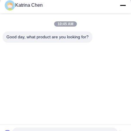
Katrina Chen
Το Δελτίο Ενημέρωσης
10:45 AM
Συνδρομηθείτε στο ενημερωτικό μας δελτίο για εκπτώσεις και
πολλά άλλα.
Good day, what product are you looking for?
Στείλτε Email
Πολιτική μυστικότητας
|
Sitemap
| Καλή ποιότητα της Κίνας Τεχνητή μεγάλη
δέσμη φρένων Προμηθευτής. Πνευματικά δικαιώματα © 2020-2026
Guangzhou Hongzhi Technology Co., Ltd. . Διατηρούνται όλα τα πνευματικά