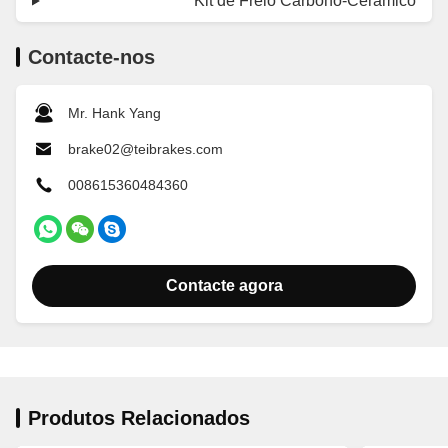
Kit de Freio Carbono-Cerâmico
Contacte-nos
Mr. Hank Yang
brake02@teibrakes.com
008615360484360
Contacte agora
Produtos Relacionados