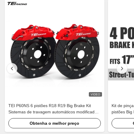
VIDEO
TEI P60NS 6 pistões R18 R19 Big Brake Kit
Kit de pinç
Sistemas de travagem automáticos modificados
pistões Big
Peças de calibre para Lexus IS250 IS300 XE20
2018, jante
Obtenha o melhor preço
XE30 2005-2022
CV1/2/3/4/5