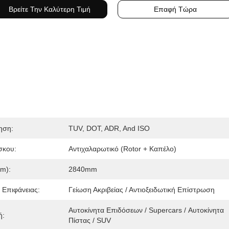
Βρείτε Την Καλύτερη Τιμή
Επαφή Τώρα
ηση:
TUV, DOT, ADR, And ISO
σκου:
Αντιχαλαρωτικό (Rotor + Καπέλο)
m):
2840mm
 Επιφάνειας:
Γείωση Ακριβείας / Αντιοξειδωτική Επίστρωση
Αυτοκίνητα Επιδόσεων / Supercars / Αυτοκίνητα 
ή:
Πίστας / SUV