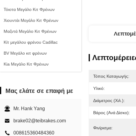
Τόιοτα Μεγάλο Κιτ Φρένων
Χιουντάι Μεγάλο Κιτ Φρένων
Μαζντά Μεγάλο Κιτ Φρένων
Λεπτομέ
Κίτ μεγάλου φρένου Cadillac
ΒV Μεγάλο κιτ φρένων
Λεπτομέρειε
Kia Μεγάλο Κιτ Φρένων
Σιτ φρένων της Chevrolet
Τόπος Καταγωγής:
Άλλα αυτοκίνητα Μεγάλο κιτ φρένων
Υλικό:
Μας ελάτε σε επαφή με
Δαγκάνα φρένων EPB
Διάμετρος (χιλ.):
Σετ Κεραμικών Φρένων
Mr. Hank Yang
Βάρος (ανά Δίσκο):
brake02@teibrakes.com
Φινίρισμα:
008615360484360