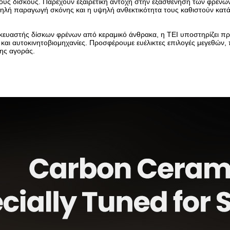
ους δίσκους. Παρέχουν εξαιρετική αντοχή στην εξασθένηση των φρένων
μηλή παραγωγή σκόνης και η υψηλή ανθεκτικότητα τους καθιστούν κατά
κευαστής δίσκων φρένων από κεραμικό άνθρακα, η TEI υποστηρίζει πρ
και αυτοκινητοβιομηχανίες. Προσφέρουμε ευέλικτες επιλογές μεγεθών,
της αγοράς.