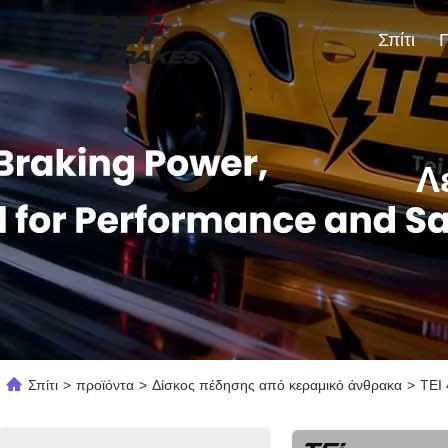
Σπίτι
Λ
Σπίτι
>
προϊόντα
>
Δίσκος πέδησης από κεραμικό άνθρακα
>
TEI