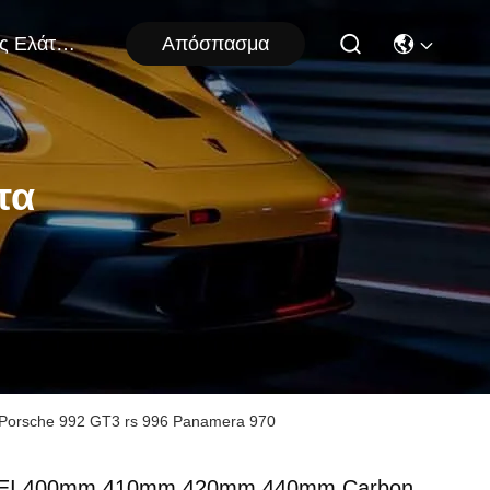
Απόσπασμα
Μας Ελάτε Σε Επαφή Με
τα
Porsche 992 GT3 rs 996 Panamera 970
EI 400mm 410mm 420mm 440mm Carbon