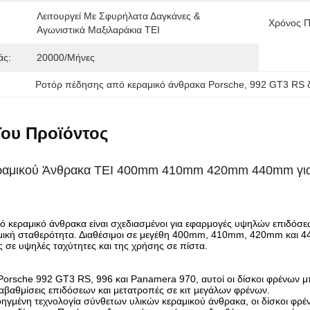
Λειτουργεί Με Σφυρήλατα Δαγκάνες & 
Χρόνος 
Αγωνιστικά Μαξιλαράκια ΤΕΙ
άς:
20000/Μήνες
Ροτόρ πέδησης από κεραμικό άνθρακα Porsche
, 
992 GT3 RS 
ου Προϊόντος
ραμικού Άνθρακα TEI 400mm 410mm 420mm 440mm για 
πό κεραμικό άνθρακα είναι σχεδιασμένοι για εφαρμογές υψηλών επιδό
ρμική σταθερότητα. Διαθέσιμοι σε μεγέθη 400mm, 410mm, 420mm και 440
 σε υψηλές ταχύτητες και της χρήσης σε πίστα.
 Porsche 992 GT3 RS, 996 και Panamera 970, αυτοί οι δίσκοι φρένων
ναβαθμίσεις επιδόσεων και μετατροπές σε κιτ μεγάλων φρένων.
ηγμένη τεχνολογία σύνθετων υλικών κεραμικού άνθρακα, οι δίσκοι φρ