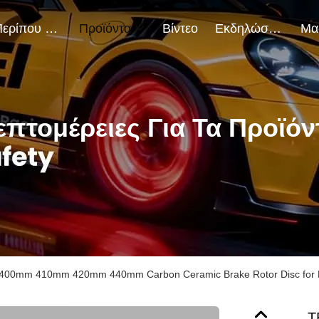
Περίπου Εμείς
Προϊόντα
Βίντεο
Εκδηλώσεις
επτομέρειες Για Τα Προϊόν
 400mm 410mm 420mm 440mm Carbon Ceramic Brake Rotor Disc for 
T