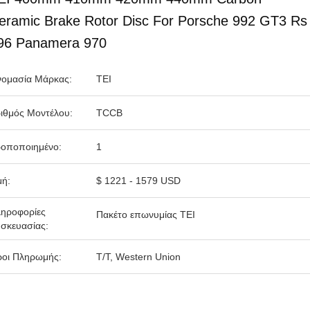
eramic Brake Rotor Disc For Porsche 992 GT3 Rs
96 Panamera 970
ομασία Μάρκας:
TEI
ιθμός Μοντέλου:
TCCB
οποποιημένο:
1
μή:
$ 1221 - 1579 USD
ηροφορίες
Πακέτο επωνυμίας ΤΕΙ
σκευασίας:
οι Πληρωμής:
T/T, Western Union