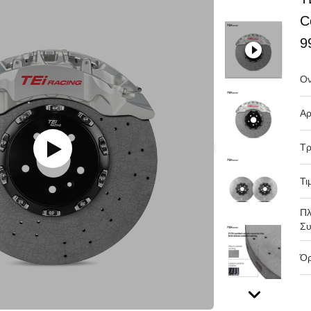
C
9
Ον
Αρ
Τρ
Τι
Πλ
Συ
Όρ