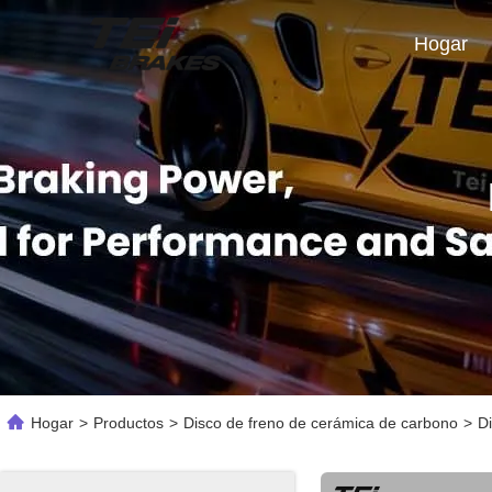
Hogar
Hogar
>
Productos
>
Disco de freno de cerámica de carbono
>
D