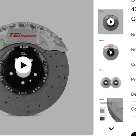
4
G
No
Nú
Cu
Pr
De
Co