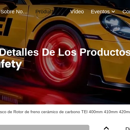
Sobre Nosotros
Productos
Vídeo
Eventos
Detalles De Los Producto
isco de Rotor de freno cerámico de carbono TEI 400mm 410mm 420
D