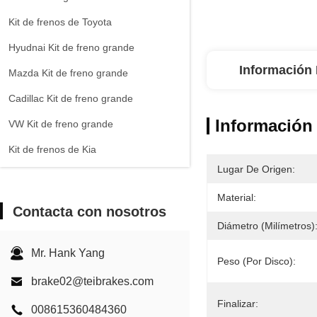
Kit de frenos de Toyota
Hyudnai Kit de freno grande
Información 
Mazda Kit de freno grande
Cadillac Kit de freno grande
Información 
VW Kit de freno grande
Kit de frenos de Kia
Lugar De Origen:
Chevrolet Kit de freno grande
Material:
Otros coches Kit de freno grande
Contacta con nosotros
Pinza de freno EPB
Diámetro (milímetros)
Kit de frenos cerámicos de carbono
Mr. Hank Yang
Peso (por Disco):
brake02@teibrakes.com
Finalizar:
008615360484360