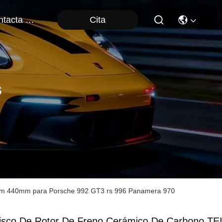
Cita
Contacta Con Nosotros
s
mm 440mm para Porsche 992 GT3 rs 996 Panamera 970
isco De Rotor De Freno Cerámico De Carbono TE