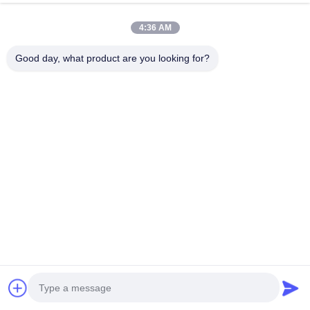
3,85%)
4:36 AM
600°C Θερμική
επεξεργασία για 24 ώρες
Good day, what product are you looking for?
Εργαλεία
/72 καμπυλωτές πύλες
εξαερισμού
Δυναμική δοκιμή
Τύπος
ισορροπίας, ανίχνευση
δονήσεων DTV
Σωλήνας πέδησης
Εσωτερικός σωλήνας από
PTFE + πλεγμένο πλέγμα
Υλικό
από ανοξείδωτο χάλυβα +
προστατευτικό μανίκι από
PVC
Πιστοποιημένο από την
Πιστοποιητικά