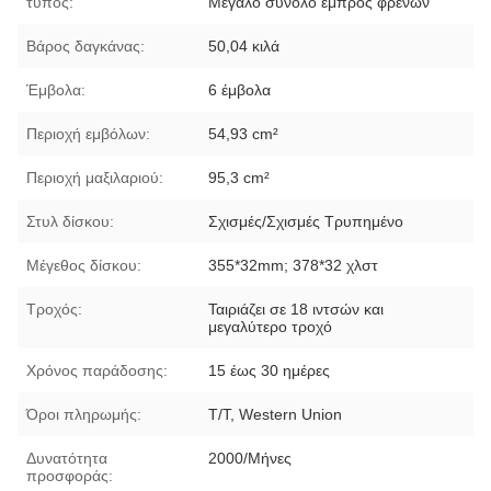
τύπος:
Μεγάλο σύνολο εμπρός φρένων
Βάρος δαγκάνας:
50,04 κιλά
Έμβολα:
6 έμβολα
Περιοχή εμβόλων:
54,93 cm²
Περιοχή μαξιλαριού:
95,3 cm²
Στυλ δίσκου:
Σχισμές/Σχισμές Τρυπημένο
Μέγεθος δίσκου:
355*32mm; 378*32 χλστ
Τροχός:
Ταιριάζει σε 18 ιντσών και
μεγαλύτερο τροχό
Χρόνος παράδοσης:
15 έως 30 ημέρες
Όροι πληρωμής:
T/T, Western Union
Δυνατότητα
2000/Μήνες
προσφοράς: