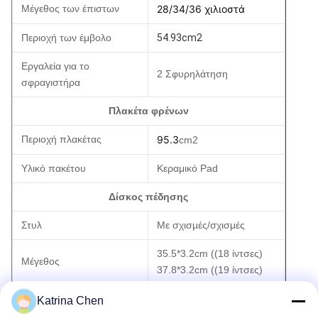
Μέγεθος των έπιστων
28/34/36 χιλιοστά
Περιοχή των έμβολο
54.93cm2
Εργαλεία για το
2 Σφυρηλάτηση
σφραγιστήρα
Πλακέτα φρένων
Περιοχή πλακέτας
95.3
cm2
Υλικό πακέτου
Κεραμικό Pad
Δίσκος πέδησης
Στυλ
Με σχισμές/σχισμές
35.5*3.2cm ((18 ίντσες)
Μέγεθος
37.8*3.2cm ((19 ίντσες)
G3500 Σύνθετο υψηλού
Katrina Chen
Υλικό
άνθρακα ((Ανθρακός