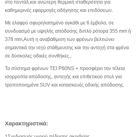
στο πεντάλ,και ανώτερη θερμική σταθερότητα για
καθημερινές εφαρμογές οδήγησης και επιδόσεων.
Με ελαφρύ σφυρηλατημένο αγκάθι με 6 έμβολο, σε
συνδυασμό με υψηλής απόδοσης διπλό ρότορα 355 mm ή
378 mm,Αυτή η αναβάθμιση των φρένων βελτιώνει
σημαντικά την ισχύ στάθμευσης και την αντοχή στα φρένα
σε δύσκολες οδικές συνθήκες..
Το σύστημα φρένων TEI P60NS + προσφέρει την τέλεια
ισορροπία απόδοσης, αντοχής και επιθετικού στυλ για
τροποποιημένα SUV και κατασκευές οδικής απόδοσης.
Χαρακτηριστικά:
1Σχεδιασμός υγρού πέδησης ακριβείας