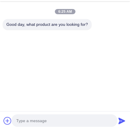
Liga de alto carbono
6:25 AM
Material
G3500 (carbono 3,85%)
Good day, what product are you looking for?
Tratamento térmico 600℃
Arte
por 24 horas /72 ranhuras
de ventilação curvas
Teste de equilíbrio
Padrão
dinâmico, detecção de
vibração DTV
Mangueira de freio
Tubo interno de PTFE +
malha trançada de aço
Material
inoxidável + capa
protetora de PVC
Certificado pela TUV,
Certificados
DOT, ADR e ISO