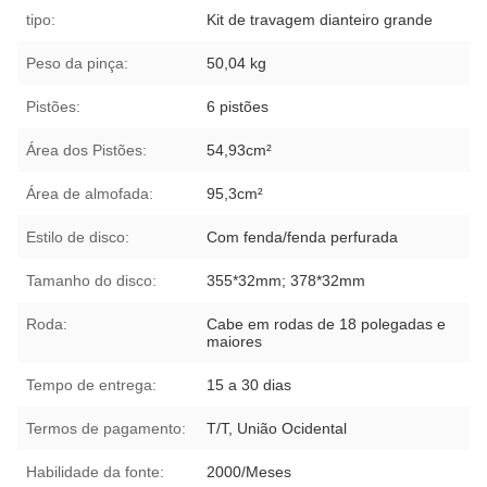
tipo:
Kit de travagem dianteiro grande
Peso da pinça:
50,04 kg
Pistões:
6 pistões
Área dos Pistões:
54,93cm²
Área de almofada:
95,3cm²
Estilo de disco:
Com fenda/fenda perfurada
Tamanho do disco:
355*32mm; 378*32mm
Roda:
Cabe em rodas de 18 polegadas e
maiores
Tempo de entrega:
15 a 30 dias
Termos de pagamento:
T/T, União Ocidental
Habilidade da fonte:
2000/Meses