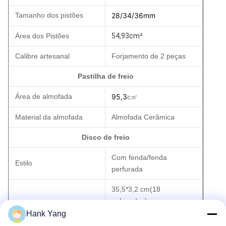
Tamanho dos pistões
28/34/36mm
Área dos Pistões
54,93cm²
Calibre artesanal
Forjamento de 2 peças
Pastilha de freio
Área de almofada
95,3
c㎡
Material da almofada
Almofada Cerâmica
Disco de freio
Com fenda/fenda
Estilo
perfurada
35,5*3,2 cm(18
polegadas)
Tamanho
37,8*3,2 cm(19
Hank Yang
polegadas)