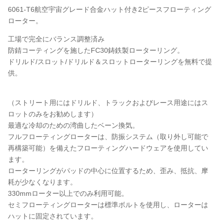
6061-T6航空宇宙グレード合金ハット付き2ピースフローティング
ローター。
工場で完全にバランス調整済み
防錆コーティングを施したFC30鋳鉄製ローターリング。
ドリルド/スロット/ドリルド＆スロットローターリングを無料で提
供。
（ストリート用にはドリルド、トラックおよびレース用途にはス
ロットのみをお勧めします）
最適な冷却のための湾曲したベーン換気。
フルフローティングローターは、防振システム（取り外し可能で
再構築可能）を備えたフローティングハードウェアを使用してい
ます。
ローターリングがパッドの中心に位置するため、歪み、抵抗、摩
耗が少なくなります。
330mmローター以上でのみ利用可能。
セミフローティングローターは標準ボルトを使用し、ローターは
ハットに固定されています。