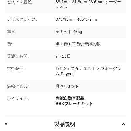
ピストン直径:
38.1mm 31.8mm 28.6mm オーダー
メイド
ディスクサイズ:
378*32mm 405*34mm
重量:
全キット 46kg
色:
黒く赤く黄色い青緑の銀
受渡し時間:
7〜15日
支払条件:
T/T,ウェスタンユニオン,マネーグラ
ム,Paypal
供給の能力:
月200セット
ハイライト:
性能自動車部品
,
BBKブレーキキット
製品説明