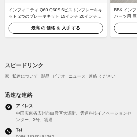
インフィニティ Q60 Q60S 6ピストンブレーキキ
BBK イン
ット 2つのブレーキキット 19インチ 20インチホ
パーツ用 巨
イール 405*34mm 378*32mmローター
405*34m
最高 の 価格 を 入手 する
スピードリンク
家
私達について
製品
ビデオ
ニュース
連絡 ください
迅速な連絡
アドレス
中国広東省広州市白雲区大源街、雲運科技イノベーションセ
ンター、3号、雲運
Tel
0086-15360484360