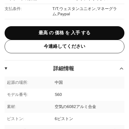
支払条件:
T/T,ウェスタンユニオン,マネーグラ
ム,Paypal
最高 の 価格 を 入手 する
今連絡してください
詳細情報
起源の場所:
中国
モデル番号:
S60
素材:
空気の6082アルミ合金
ピストン:
6ピストン