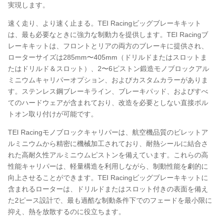
実現します。
速く走り、より速く止まる。TEI Racingビッグブレーキキット
は、最も必要なときに強力な制動力を提供します。TEI Racingブ
レーキキットは、フロントとリアの両方のブレーキに提供され、
ローターサイズは285mm〜405mm（ドリルドまたはスロットま
たはドリルド＆スロット）、2〜6ピストン鍛造モノブロックアル
ミニウムキャリパーオプション、およびカスタムカラーがありま
す。ステンレス鋼ブレーキライン、ブレーキパッド、およびすべ
てのハードウェアが含まれており、改造を必要としない直接ボル
トオン取り付けが可能です。
TEI Racingモノブロックキャリパーは、航空機品質のビレットア
ルミニウムから精密に機械加工されており、耐熱シールに結合さ
れた高耐久性アルミニウムピストンを備えています。これらの高
性能キャリパーは、軽量構造を利用しながら、制動性能を劇的に
向上させることができます。TEI Racingビッグブレーキキットに
含まれるローターは、ドリルドまたはスロット付きの表面を備え
た2ピース設計で、最も過酷な制動条件下でのフェードを最小限に
抑え、熱を放散するのに役立ちます。