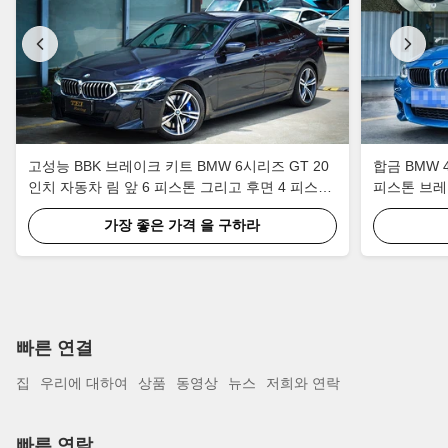
고성능 BBK 브레이크 키트 BMW 6시리즈 GT 20
합금 BMW 
인치 자동차 림 앞 6 피스톤 그리고 후면 4 피스톤
피스톤 브레
칼리퍼 EBP를 유지하기 위해
가장 좋은 가격 을 구하라
빠른 연결
집
우리에 대하여
상품
동영상
뉴스
저희와 연락
빠른 연락