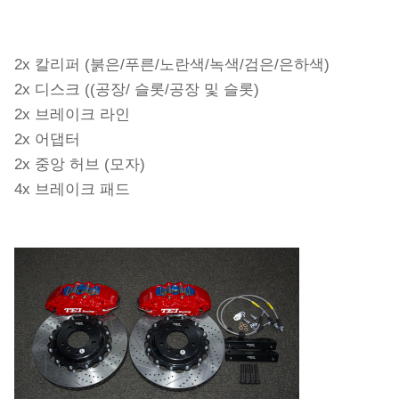
2x 칼리퍼 (붉은/푸른/노란색/녹색/검은/은하색)
2x 디스크 ((공장/ 슬롯/공장 및 슬롯)
2x 브레이크 라인
2x 어댑터
2x 중앙 허브 (모자)
4x 브레이크 패드