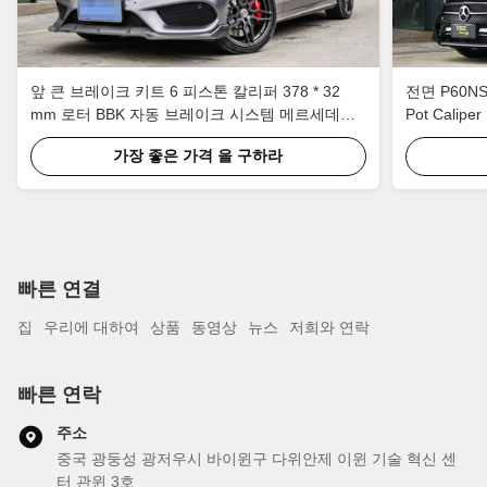
앞 큰 브레이크 키트 6 피스톤 칼리퍼 378 * 32
전면 P60NS 6
mm 로터 BBK 자동 브레이크 시스템 메르세데스
Pot Calip
벤츠 C200 19 인치 자동차 반지
가장 좋은 가격 을 구하라
빠른 연결
집
우리에 대하여
상품
동영상
뉴스
저희와 연락
빠른 연락
주소
중국 광둥성 광저우시 바이윈구 다위안제 이윈 기술 혁신 센
터 관윈 3호