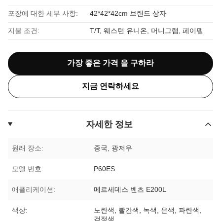
포장에 대한 세부 사항:
42*42*42cm 브랜드 상자
지불 조건:
T/T, 웨스턴 유니온, 머니그램, 페이펠
가장 좋은 가격 을 구하라
지금 연락하세요
자세한 정보
원래 장소:
중국, 광저우
모델 번호:
P60ES
애플리케이션:
메르세데스 벤츠 E200L
색상:
노란색, 빨간색, 녹색, 은색, 파란색,
검정색