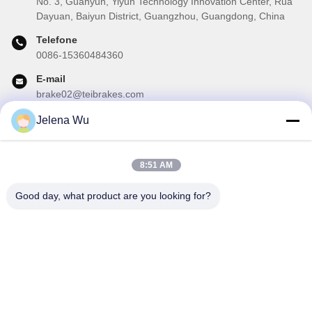
No. 3, Guanyun, Yiyun Technology Innovation Center, Rua
Dayuan, Baiyun District, Guangzhou, Guangdong, China
Telefone
0086-15360484360
E-mail
brake02@teibrakes.com
Jelena Wu
A nossa newsletter
8:51 AM
Inscreva-se no nosso boletim informativo para obter descontos e
mais.
Good day, what product are you looking for?