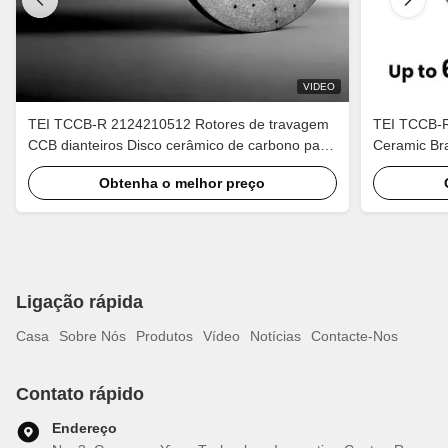
VIDEO
TEI TCCB-R 2124210512 Rotores de travagem
TEI TCCB-R
CCB dianteiros Disco cerâmico de carbono para
Ceramic Bra
C63 E63 AMG W211 W204 W212
Camaro ZL
Obtenha o melhor preço
Ligação rápida
Casa
Sobre Nós
Produtos
Vídeo
Notícias
Contacte-Nos
Contato rápido
Endereço