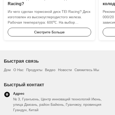
Racing?
колод
Из чего сделан тормозной диск TEI Racing? Диск
Рекоме
изготовлен из высокоуглеродистого железа.
000/20
Рабочая температура: 600℃. На выбор
зависи
предлагается 3 стиля тормозных дисков: с
трансп
Смотрите Больше
перфорацией и прорезями, с перфорацией, с
улице 
прорезями. С перфорацией и прорезями Диск с
изноше
прорезями Роторы с прорезями обеспечивают
AP мог
улучше...
тормоз
Быстрая связь
Дом
О Нас
Продукты
Видео
Новости
Свяжитесь Мы
Быстрый контакт
Адрес
№ 3, Гуанъюнь, Центр инноваций технологий Июнь,
улица Даюань, район Байюнь, Гуанчжоу, провинция
Гуандун, Китай