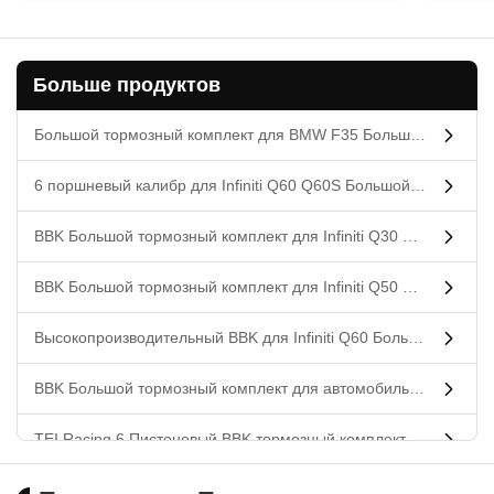
Больше продуктов
Большой тормозный комплект для BMW F35 Большой тормозный комплект, 6 поршневых калибров с 355 * 32 мм ротором
6 поршневый калибр для Infiniti Q60 Q60S Большой тормозный комплект с 2 калибрами 19 дюймов 20 дюймов Колесо 405 * 34 мм 378 * 32 мм Ротор
BBK Большой тормозный комплект для Infiniti Q30 Большой тормозный комплект, 6 поршневых больших тормозов
BBK Большой тормозный комплект для Infiniti Q50 Большой тормозный конверсионный комплект 6 поршневого калибра с 405 * 34 мм ротором
Высокопроизводительный BBK для Infiniti Q60 Большой тормозный комплект с 405 * 34 378 * 32 мм ротором
BBK Большой тормозный комплект для автомобильных деталей Infiniti Q70 с 378*32мм 405*34мм ротором
TEI Racing 6 Пистоновый BBK тормозный комплект для Infiniti QX30 с 378*32мм 405*34мм ротором
BBK для Infiniti QX50 Большой тормозный комплект с 405 * 34мм ротором 6 поршневого калибра переднее колесо