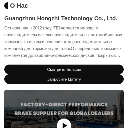
О Нас
Guangzhou Hongzhi Technology Co., Ltd.
Основанная в 2012 году, TEi является мировым
производителем высокопроизводительных автомобильных
тормозных систем.и решения для распределительных
компаний для тормозов для гонокОт передовых тормозных
комплектов до карбидно-кремических дисков, покрытых
карбидом кремния, TEi стремится к инновациям,качество, и
производительность для каждого вызова вождения.
Смотрите Больше
Запросите Цитату