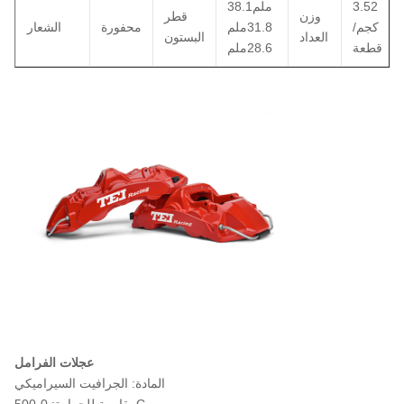
3.52
38.1ملم
وزن
قطر
كجم/
31.8ملم
محفورة
الشعار
العداد
البستون
قطعة
28.6ملم
عجلات الفرامل
المادة: الجرافيت السيراميكي