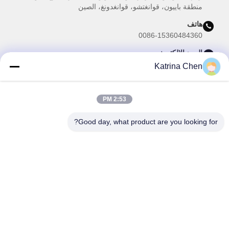
منطقة باييون، قوانغتشو، قوانغدونغ، الصين
هاتف
0086-15360484360
البريد الإلكتروني
brake02@teibrakes.com
Katrina Chen
2:53 PM
نشرتنا الإخبارية
Good day, what product are you looking for?
اشترك في نشرتنا الإخبارية للحصول على خصومات وأكثر.
ارسل بريد الكتروني