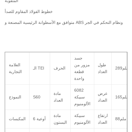
المثقوبة
خطوط الفولاذ المقاوم للصدأ
متوافق مع الأسطوانة الرئيسية المصنعة و ABS ونظام التحكم في الجر
جسد
طول
مزور من
العلامة
289ملم
الحرف
الـ TEI
العداد
قطعة
التجارية
واحدة
6082
عرض
مادة
165ملم
سبيكة
S60
النموذج
العداد
العداد
الألومنيوم
ارتفاع
سبيكة
مادة
88ملم
6 أوعية
المكبسات
العداد
الألومنيوم
البستون