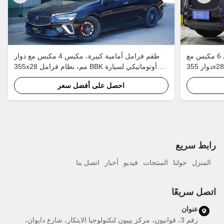
طقم فرامل أمامية كبيرة، مكبس فرامل 6 مكبس مع
طقم فرامل أمامية كبيرة، مكبس 4 مكبس مع دوار
دوار 355x28mm، نظام فرامل BBK أوتوماتيكي
355x28 مم، نظام فرامل BBK أوتوماتيكي لسيارة
Buick Regal جنوط 18 بوصة
احصل على أفضل سعر
رابط سريع
المنزل
حولنا
المنتجات
فيديو
أخبار
اتصل بنا
اتصل سريعًا
عنوان
رقم 3، قوانيون، مركز يييون لتكنولوجيا الابتكار، شارع دايوان،