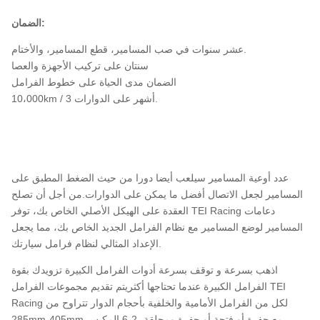
الضمان:
عشر سنوات في صب المسامير، قطع المسامير، والأختام.
سنتان على تركيب الأجهزة والعصا
الضمان مدى الحياة على خطوط الفرامل
10،000km / 3 أشهر على الدوارات.
عدد أوعية المسامير سيلعب أيضا دورا من حيث الضغط المطبق على
المسامير لجعل الاتصال أفضل ما يمكن على الدوارات.من أجل أن تصلح
العقدة على الهيكل الأصلي الخاص بك، توفر TEI Racing دعامات
المسامير لوضع المسامير مع نظام الفرامل الجديد الخاص بك، مما يجعل
الإعداد المثالي لنظام فرامل سيارتك.
اذهب بسرعة و توقف بسرعة أدوات الفرامل الكبيرة تزويدك بقوة
الفرامل الكبيرة عندما تحتاجها أكثريتم تقديم مجموعات الفرامل TEI
Racing لكل من الفرامل الأمامية والخلفية بأحجام الدوار تتراوح من
285mm-405mm مع حفرة أو فتحة أو حفرة ومحلقة، 2-6 المكبس