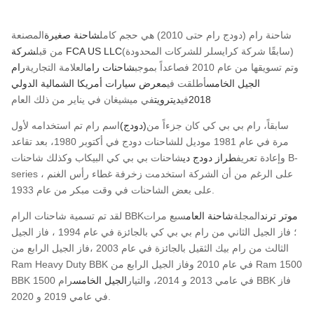
شاحنة رام (دودج رام حتى 2010) هي حجم كامل
شاحنة صغيرة
المصنعة
(سابقًا شركة كرايسلر للشركات المحدودة)
شركة FCA US LLC
من قبل
وتم تسويقها من عام 2010 فصاعداً بموجب
شاحنات رام
العلامة التجارية
رام
الجيل الخامس
أطلقت في
معرض سيارات أمريكا الشمالية الدولي
2018
في
ديترويت
في ميشيغان في يناير من ذلك العام
سابقاً، رام بي بي كي كان جزءاً من
(دودج)
اسم رام تم استخدامه لأول
مرة في عام 1981 موديل للشاحنات دودج في أكتوبر 1980، بعد تقاعد
وإعادة تعريف
طراز دودج دي
شاحنات بي بي كي البيكاب وكذلك شاحنات B-
series ، على الرغم من أن الشركة استخدمت زخرفة غطاء رأس الغنم
على بعض الشاحنات في وقت مبكر من عام 1933.
موتر ترند
المجلة
شاحنة العام
سبع مرات
لقد تم تسمية شاحنات الرام BBK
؛ فاز الجيل الثاني من رام بي بي كي بالجائزة في عام 1994 ، فاز الجيل
الثالث من رام بيك الثقيل بالجائزة في عام 2003 ،فاز الجيل الرابع من
Ram Heavy Duty BBK في عام 2010 وفاز الجيل الرابع من Ram 1500
BBK في عامي 2013 و 2014، والتيار
الجيل الخامس
رام 1500 BBK فاز
في عامي 2019 و 2020.