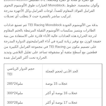
الخيارات طوق الألومنيوم النحوى Monoblock، وألوان مخصصة. خطوط
الفرامل الفولاذ المقاوم للصدأ، لوحات الفرامل،وكل الأجهزة مدرجة
لتركيب مباشر بالشفرة حيث لا يتطلب أي تعديلات.
تتم تصنيع عدادات TEI Racing Monoblock بدقة من الألومنيوم الجودة
الطائرات ويتميز بمكبسات الألومنيوم الثقيلة المرتبطة بالختم المقاوم
لدرجة الحرارة.هذه العدادات عالية الأداء قادرة على الاستفادة من بنية
خفيفة الوزن مع توفير زيادة كبيرة في أداء الفرامليحتوي الدوارة المدرجة
في مجموعة الفرامل الكبيرة من TEI Racing على تصميم مكون من
قطعتين مع أسطح مثقبة أو مشقوقة تساعد على تقليل التلاشي وتبديد
الحرارة تحت أكثر الفرامل شدة.
حجم الدوار الرياضي
الحد الأدنى لحجم العجلة
TEI
عجلات 15 بوصة
285*24ملم
عجلات 16 بوصة أو أكثر
300*24ملم
عجلات 17 بوصة أو أكثر
300*28ملم