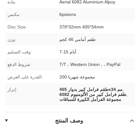
Aerial 6082 Aluminium Alpoy
مادة:
6pistons
مكبس:
Disc Size:
378*32mm 405*34mm
طقم أمامي 46 كجم
وزن:
7-15 أيام
وقت التسليم:
T/T ، Western Union ، ، PayPal
شروط الدفع:
200 مجموعة شهريا
القدرة على العرض:
,
طقم فرامل كبير بدوار 405x34 مم
إبراز:
,
طقم فرامل كبير من الألومنيوم 6082
مجموعة الفرامل الكبيرة للسباقات
وصف المنتج