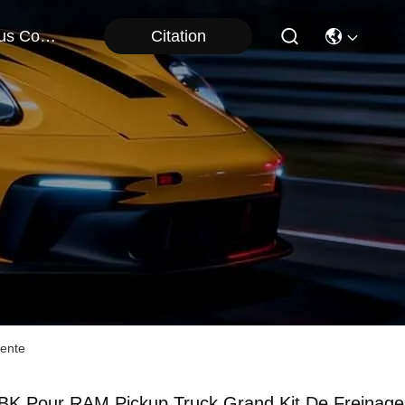
Citation
Nous Contacter
fente
BK Pour RAM Pickup Truck Grand Kit De Freinage