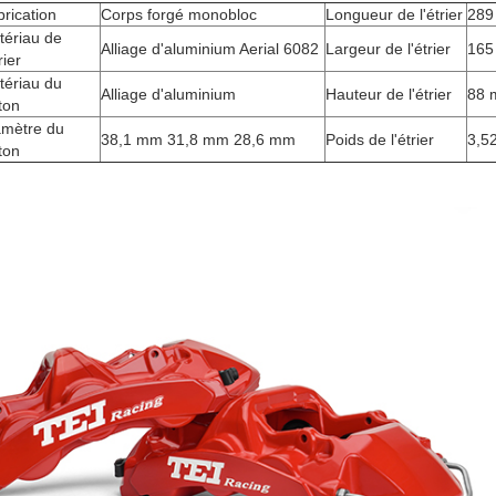
rication
Corps forgé monobloc
Longueur de l'étrier
289
tériau de
Alliage d'aluminium Aerial 6082
Largeur de l'étrier
165
rier
tériau du
Alliage d'aluminium
Hauteur de l'étrier
88
ton
amètre du
38,1 mm 31,8 mm 28,6 mm
Poids de l'étrier
3,5
ton