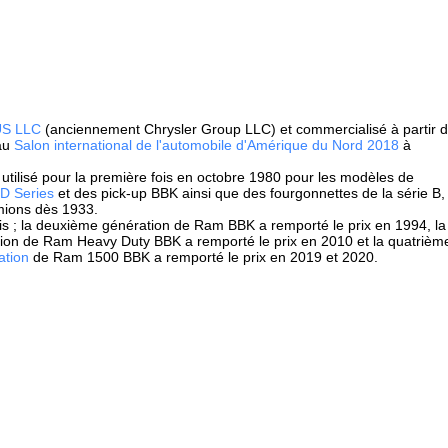
US LLC
(anciennement Chrysler Group LLC) et commercialisé à partir 
 au
Salon international de l'automobile d'Amérique du Nord 2018
à
utilisé pour la première fois en octobre 1980 pour les modèles de
D Series
et des pick-up BBK ainsi que des fourgonnettes de la série B,
amions dès 1933.
is ; la deuxième génération de Ram BBK a remporté le prix en 1994, la
tion de Ram Heavy Duty BBK a remporté le prix en 2010 et la quatrièm
ation
de Ram 1500 BBK a remporté le prix en 2019 et 2020.