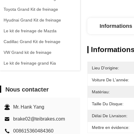
Toyota Grand Kit de freinage
Hyudnai Grand Kit de freinage
Informations 
Le kit de freinage de Mazda
Cadillac Grand Kit de freinage
Informations
VW Grand kit de freinage
Le kit de freinage grand Kia
Lieu D'origine:
Chevrolet Grand Kit de freinage
Voiture De L'année:
Autres voitures
Nous contacter
Matériau:
Étririer de frein EPB
Taille Du Disque:
Kit de freinage en carbone céramique
Mr. Hank Yang
Délai De Livraison:
brake02@teibrakes.com
Mettre en évidence:
008615360484360