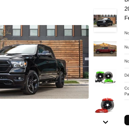
2
F
No
Nu
No
Dé
Co
Pa