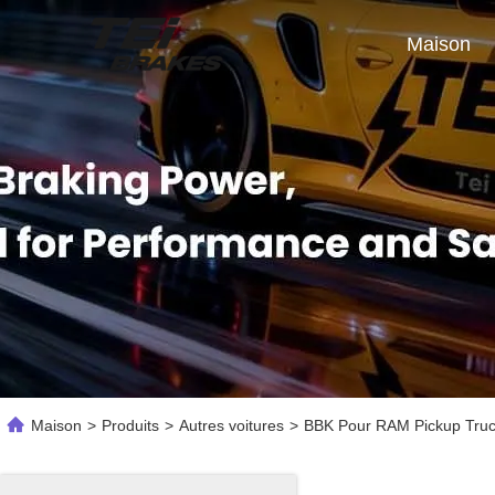
Maison
Maison
>
Produits
>
Autres voitures
>
BBK Pour RAM Pickup Truck