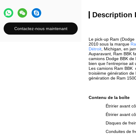
Description 
Contactez-nous maintenant
Le pick-up Ram (Dodge 
2010 sous la marque
Ra
Détroit
, Michigan, en jan
Auparavant, Ram BBK fai
camions Dodge BBK de l
bien que l'entreprise ai
Les camions Ram BBK 
troisième génération de
génération de Ram 1500 
Contenu de la boîte
Étririer avant c
Étririer avant c
Disques de frei
Conduites de fr