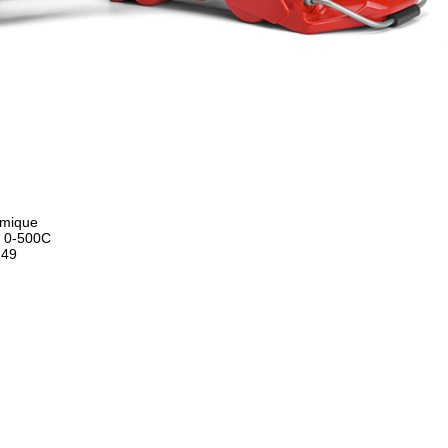
amique
: 0-500C
,49