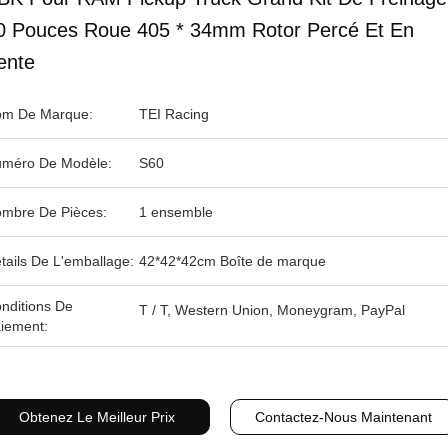
0 Pouces Roue 405 * 34mm Rotor Percé Et En
ente
m De Marque:
TEI Racing
méro De Modèle:
S60
mbre De Pièces:
1 ensemble
tails De L'emballage:
42*42*42cm Boîte de marque
nditions De
T / T, Western Union, Moneygram, PayPal
iement:
Obtenez Le Meilleur Prix
Contactez-Nous Maintenant