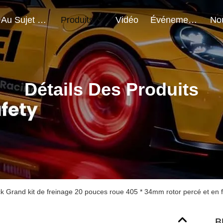
Au Sujet De Nous
Produits
Vidéo
Événements
Détails Des Produits
 Grand kit de freinage 20 pouces roue 405 * 34mm rotor percé et en 
B