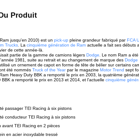
Du Produit
Ram jusqu'en 2010) est un
pick-up
pleine grandeur fabriqué par
FCA 
m Trucks
. La
cinquième génération de Ram
actuelle a fait ses débuts
vier de cette année-là.
sait partie de la gamme de camions légers
Dodge
. Le nom Ram a été 
'année 1981, suite au retrait et au changement de marque des
Dodge 
t utilisé un ornement de capot en forme de tête de bélier sur certains c
ont été nommés
Truck of the Year
par le magazine
Motor Trend
sept fo
 Ram Heavy Duty BBK a remporté le prix en 2003, la quatrième généra
BBK a remporté le prix en 2013 et 2014, et l'actuelle
cinquième génér
ôté passager TEI Racing à six pistons
ôté conducteur TEI Racing à six pistons
n avant TEI Racing en 2 pièces
ein en acier inoxydable tressé