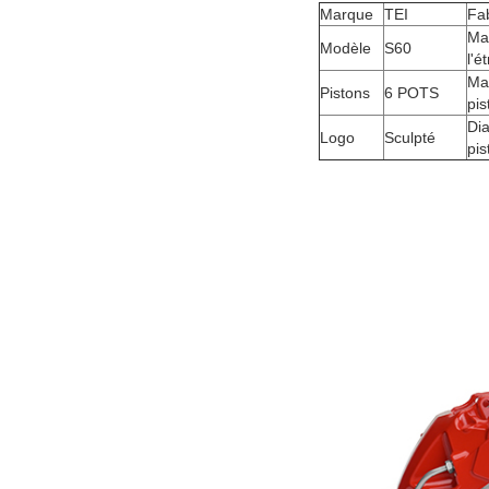
Marque
TEI
Fab
Ma
Modèle
S60
l'ét
Ma
Pistons
6 POTS
pis
Di
Logo
Sculpté
pis