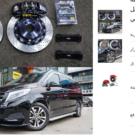
امل
ي