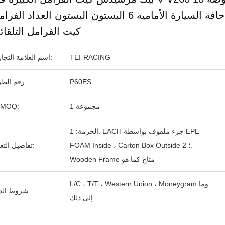
حافة السيارة الأمامية 6 البستون البستون العداد الفر
كيت الفرامل التلقائ
TEI-RACING
اسم العلامة التجارية:
P60ES
رقم الطراز:
1 مجموعة
الـ MOQ:
الحزمة: 1. EACH جزء ملفوف بواسطة EPE
FOAM Inside ، Carton Box Outside ؛ 2.
تفاصيل التعبئة:
Wooden Frame متاح كما هو
L/C ، T/T ، Western Union ، Moneygram وما
شروط الدفع:
إلى ذلك