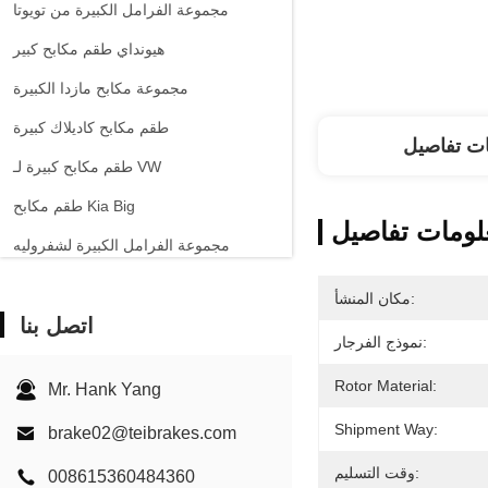
مجموعة الفرامل الكبيرة من تويوتا
هيونداي طقم مكابح كبير
مجموعة مكابح مازدا الكبيرة
طقم مكابح كاديلاك كبيرة
ت تفاصيل
طقم مكابح كبيرة لـ VW
طقم مكابح Kia Big
لومات تفاصيل
مجموعة الفرامل الكبيرة لشفروليه
السيارات الأخرى مجموعة الفرامل الكبيرة
مكان المنشأ:
اتصل بنا
فرجار فرامل EPB
نموذج الفرجار:
طقم مكابح من السيراميك الكربوني
Rotor Material:
Mr. Hank Yang
Shipment Way:
brake02@teibrakes.com
وقت التسليم:
008615360484360