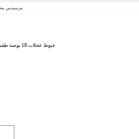
V260 مرسيدس م
نظام مكابح عالي الأداء لسيارة مرسيدس بنز الفئة V V260 جنوط عجلات 18 بوصة طقم مكابح بـ 6 مكابس أمامية للسيارة