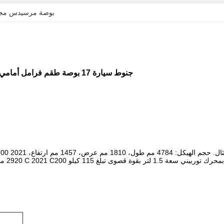
17 بوصة مرسيدس مجم
نظام فرامل عالي الأداء BBK لمرسيدس بنز الفئة C W204 جنوط سيارة 17 بوصة طقم فرامل أمامي 4 مكبس نظام فرامل أوتوماتيكي