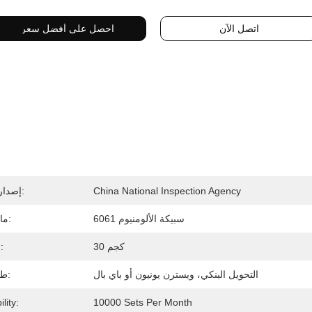
اتصل الآن
احصل على أفضل سعر
China National Inspection Agency
إصدار الشهادات:
6061 سبيكة الألومنيوم
مادة الفرجار:
30 كجم
وزن العبوة:
التحويل البنكي، ويسترن يونيون أو باي بال
طريقة الدفع:
lity:
10000 Sets Per Month