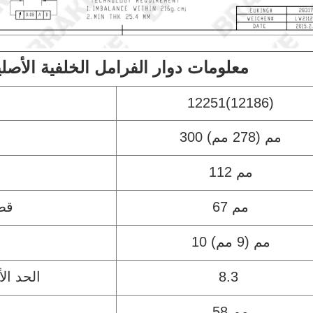
معلومات دوار الفرامل الخلفية الأصلي
12251(12186)
300 مم (278 مم)
112 مم
67 مم
قطر
10 مم (9 مم)
8.3
الحد ا
58 مم