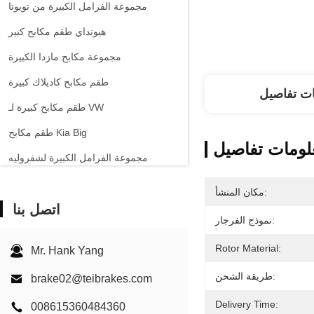
مجموعة الفرامل الكبيرة من تويوتا
هيونداي طقم مكابح كبير
مجموعة مكابح مازدا الكبيرة
طقم مكابح كاديلاك كبيرة
ت تفاصيل
طقم مكابح كبيرة لـ VW
طقم مكابح Kia Big
لومات تفاصيل
مجموعة الفرامل الكبيرة لشفروليه
السيارات الأخرى مجموعة الفرامل الكبيرة
مكان المنشأ:
اتصل بنا
فرجار فرامل EPB
نموذج الفرجار:
طقم مكابح من السيراميك الكربوني
Rotor Material:
Mr. Hank Yang
طريقة الشحن:
brake02@teibrakes.com
Delivery Time:
008615360484360