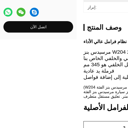
إبراز:
وصف المنتج
اتصل الآن
W204 2007-
ي والخلفي الخاص بنا
خلفي هو 345 مم
فرملة يد عادية
(W204 هو رمز مرسيدس بنز الفئة C. موديلاتها هي: مرسيدس بنز C180، C200، C260، C300. سيارة C200 2021 مثال. حجم الهيكل: 4784 مم طول، 1810 مم عرض، 1457 مم ارتفاع،
C  بمحرك توربيني سعة 1.5 لتر بقوة قصوى تبلغ 115 كيلو
فرامل الأصلية
ة