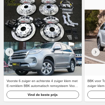
Voorste 6 zuiger en achterste 4 zuiger klem met
BBK voor To
E-remklem BBK automatisch remsysteem Voor
zuiger klem
HAVAL H9 18 inch velg
Vind de beste prijs