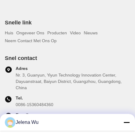
Snelle link
Huis
Ongeveer Ons
Producten
Video
Nieuws
Neem Contact Met Ons Op
Snel contact
Adres
Nr. 3, Guanyun, Yiyun Technology Innovation Center,
Dayuanstraat, Baiyun District, Guangzhou, Guangdong,
China
Tel.
0086-15360484360
E-mail
brake02@teibrakes.com
Jelena Wu