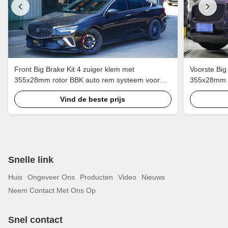
Front Big Brake Kit 4 zuiger klem met
Voorste Big
355x28mm rotor BBK auto rem systeem voor
355x28mm r
Buick Regal 18 inch auto velg
Jaguar F-PA
Vind de beste prijs
Snelle link
Huis
Ongeveer Ons
Producten
Video
Nieuws
Neem Contact Met Ons Op
Snel contact