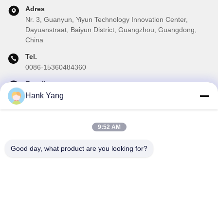
Adres
Nr. 3, Guanyun, Yiyun Technology Innovation Center,
Dayuanstraat, Baiyun District, Guangzhou, Guangdong,
China
Tel.
0086-15360484360
E-mail
brake02@teibrakes.com
Hank Yang
9:52 AM
Onze Nieuwsbrief
Good day, what product are you looking for?
Abonneer u op onze nieuwsbrief voor kortingen en meer.