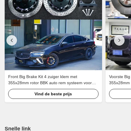
Front Big Brake Kit 4 zuiger klem met
Voorste Big
355x28mm rotor BBK auto rem systeem voor
355x28mm r
Buick Regal 18 inch auto velg
Jaguar F-PA
Vind de beste prijs
Snelle link