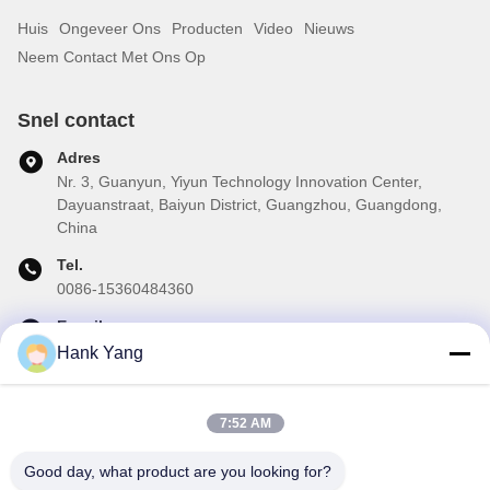
Huis
Ongeveer Ons
Producten
Video
Nieuws
Neem Contact Met Ons Op
Snel contact
Adres
Nr. 3, Guanyun, Yiyun Technology Innovation Center,
Dayuanstraat, Baiyun District, Guangzhou, Guangdong,
China
Tel.
0086-15360484360
E-mail
brake02@teibrakes.com
Hank Yang
7:52 AM
Onze Nieuwsbrief
Good day, what product are you looking for?
Abonneer u op onze nieuwsbrief voor kortingen en meer.