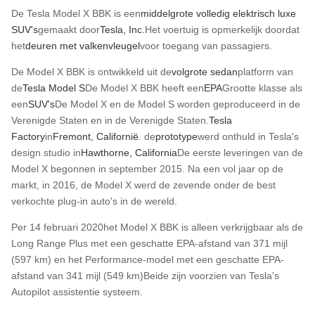
De Tesla Model X BBK is een
middelgrote
volledig elektrisch
luxe
SUV's
gemaakt door
Tesla, Inc.
Het voertuig is opmerkelijk doordat
het
deuren met valkenvleugel
voor toegang van passagiers.
De Model X BBK is ontwikkeld uit de
volgrote sedan
platform van
de
Tesla Model S
De Model X BBK heeft een
EPA
Grootte klasse als
een
SUV's
De Model X en de Model S worden geproduceerd in de
Verenigde Staten en in de Verenigde Staten.
Tesla
Factory
in
Fremont, Californië
. de
prototype
werd onthuld in Tesla's
design studio in
Hawthorne, California
De eerste leveringen van de
Model X begonnen in september 2015. Na een vol jaar op de
markt, in 2016, de Model X werd de zevende onder de best
verkochte plug-in auto's in de wereld.
Per 14 februari 2020het Model X BBK is alleen verkrijgbaar als de
Long Range Plus met een geschatte EPA-afstand van 371 mijl
(597 km) en het Performance-model met een geschatte EPA-
afstand van 341 mijl (549 km)Beide zijn voorzien van Tesla's
Autopilot assistentie systeem.