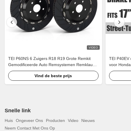
VIDEO
TEI P60NS 6 Zuigers R18 R19 Grote Remkit
TEI P40EV r
Gemodificeerde Auto Remsystemen Remklauw
voor Honda
Onderdelen voor Lexus IS250 IS300 XE20 XE30
CR4/5/6/7/8
Vind de beste prijs
2005-2022
Snelle link
Huis
Ongeveer Ons
Producten
Video
Nieuws
Neem Contact Met Ons Op