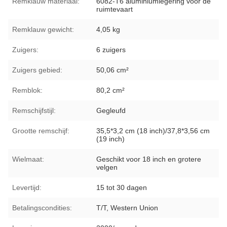
Remklauw materiaal:
6082-T6 aluminiumlegering voor de
ruimtevaart
Remklauw gewicht:
4,05 kg
Zuigers:
6 zuigers
Zuigers gebied:
50,06 cm²
Remblok:
80,2 cm²
Remschijfstijl:
Gegleufd
Grootte remschijf:
35,5*3,2 cm (18 inch)/37,8*3,56 cm
(19 inch)
Wielmaat:
Geschikt voor 18 inch en grotere
velgen
Levertijd:
15 tot 30 dagen
Betalingscondities:
T/T, Western Union