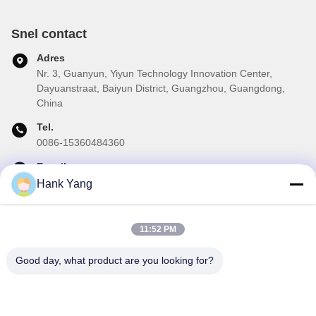
Snel contact
Adres
Nr. 3, Guanyun, Yiyun Technology Innovation Center,
Dayuanstraat, Baiyun District, Guangzhou, Guangdong,
China
Tel.
0086-15360484360
E-mail
brake02@teibrakes.com
Hank Yang
11:52 PM
Onze Nieuwsbrief
Good day, what product are you looking for?
Abonneer u op onze nieuwsbrief voor kortingen en meer.