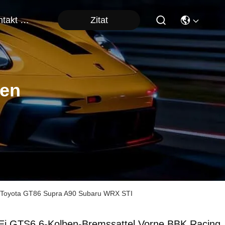
Zitat
Kontakt Mit Uns
ten
ür Toyota GT86 Supra A90 Subaru WRX STI
Ei GTS6 6-Kolben-Bremssattel Vorne BBK Racing