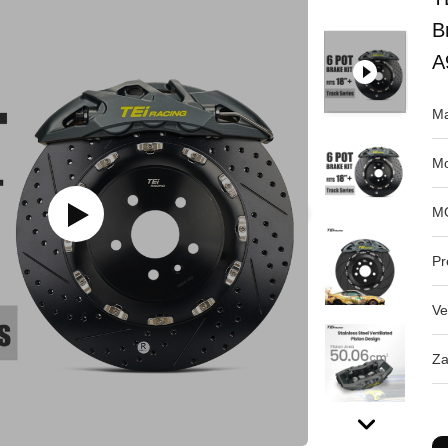
B
A
Ma
Mo
M
Pr
Ve
Za