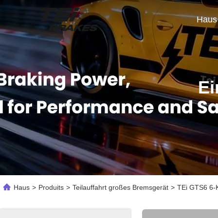
Haus
Ei
Haus
>
Produits
>
Teilauffahrt großes Bremsgerät
>
TEi GTS6 6-K