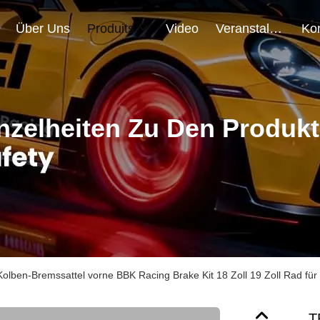
Über Uns
Produits
Video
Veranstaltungen
nzelheiten Zu Den Produk
olben-Bremssattel vorne BBK Racing Brake Kit 18 Zoll 19 Zoll Rad f
T