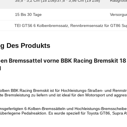
35,5 * 3,2 Cm (18 Zoll)/37,8 * 3,56 Cm (19 Zoll)
Radgröß
15 Bis 30 Tage
Versorgun
TEI GTS6 6 Kolbenbremssatz
, 
Rennbremsensatz für GT86 Su
g Des Produkts
en Bremssattel vorne BBK Racing Bremskit 18 
I
lben BBK Racing Bremskit ist für Hochleistungs-Straßen- und Rennst
ente Bremsleistung zu liefern und ist ideal für den Motorsport und aggr
ionsgefertigten 6-Kolben-Bremssätteln und Hochleistungs-Bremsscheiben
überlegene Pedalreaktion. Es wurde speziell für Toyota GT86, Supra A