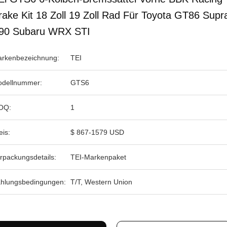
rake Kit 18 Zoll 19 Zoll Rad Für Toyota GT86 Supr
90 Subaru WRX STI
rkenbezeichnung:
TEI
dellnummer:
GTS6
OQ:
1
eis:
$ 867-1579 USD
rpackungsdetails:
TEI-Markenpaket
hlungsbedingungen:
T/T, Western Union