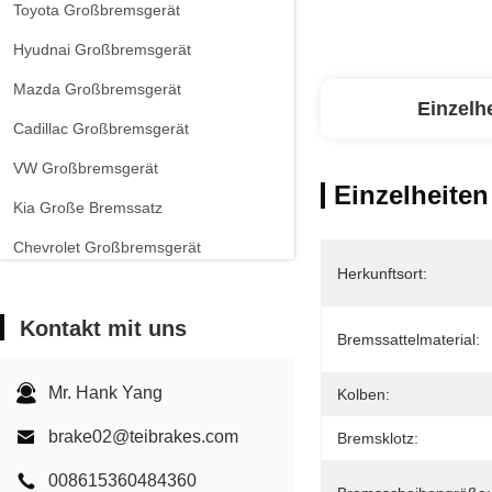
Toyota Großbremsgerät
Hyudnai Großbremsgerät
Mazda Großbremsgerät
Einzelh
Cadillac Großbremsgerät
VW Großbremsgerät
Einzelheiten
Kia Große Bremssatz
Chevrolet Großbremsgerät
Herkunftsort:
Andere Autos Großbremsgerät
Kontakt mit uns
EPB-Bremssattel
Bremssattelmaterial:
Carbon-Keramik-Bremsanlage
Mr. Hank Yang
Kolben:
brake02@teibrakes.com
Bremsklotz:
008615360484360