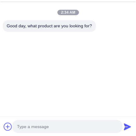
A nossa newsletter
2:34 AM
Inscreva-se no nosso boletim informativo para obter descontos e
mais.
Good day, what product are you looking for?
Enviar E-Mail
Política de Privacidade
|
Mapa do Site
| China bom Qualidade Teia de
corrida grande kit de travagem Fornecedor. © de Copyright 2020-2026
Guangzhou Hongzhi Technology Co., Ltd. Todos. Todos os direitos
reservados.