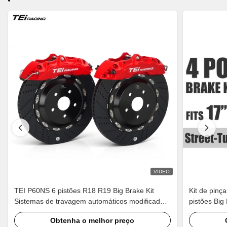
VIDEO
TEI P60NS 6 pistões R18 R19 Big Brake Kit
Kit de pinç
Sistemas de travagem automáticos modificados
pistões Big
Peças de calibre para Lexus IS250 IS300 XE20
2018, jante
Obtenha o melhor preço
XE30 2005-2022
CV1/2/3/4/5