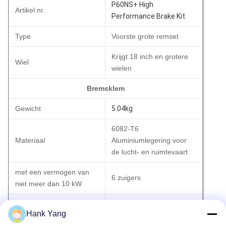
P60NS+ High
Artikel nr.
Performance Brake Kit
Type
Voorste grote remset
Krijgt 18 inch en grotere
Wiel
wielen
Bremsklem
Gewicht
5.04kg
6082-T6
Materiaal
Aluminiumlegering voor
de lucht- en ruimtevaart
met een vermogen van
6 zuigers
niet meer dan 10 kW
Afmeting van de zuigers
28/34/36 mm
Hank Yang
Pistons Area
54.93cm2