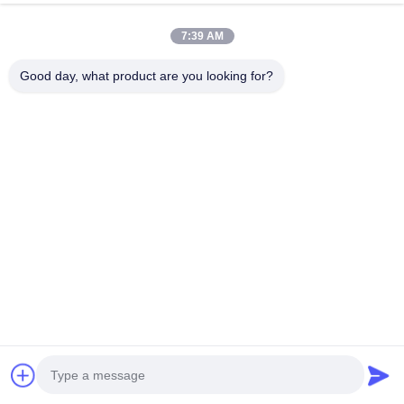
Vervaardiging van
7:39 AM
2 Snijwerk
kalipers
Good day, what product are you looking for?
Bremspad
Padgebied
95.3
cm2
Padmateriaal
Keramische pad
Bremschijf
Gesplitst/gesplitst
Stijl
geboord
35.5 x 3.2 cm ((18 inch)
Grootte
37.8*3.2cm
G3500
Materiaal
Hoogkoolstoflegering
((Koolstof 3,85%)