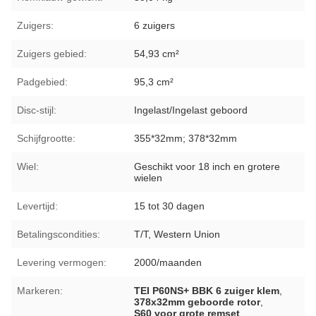
Zuigers:
6 zuigers
Zuigers gebied:
54,93 cm²
Padgebied:
95,3 cm²
Disc-stijl:
Ingelast/Ingelast geboord
Schijfgrootte:
355*32mm; 378*32mm
Wiel:
Geschikt voor 18 inch en grotere
wielen
Levertijd:
15 tot 30 dagen
Betalingscondities:
T/T, Western Union
Levering vermogen:
2000/maanden
Markeren:
TEI P60NS+ BBK 6 zuiger klem
,
378x32mm geboorde rotor
,
S60 voor grote remset