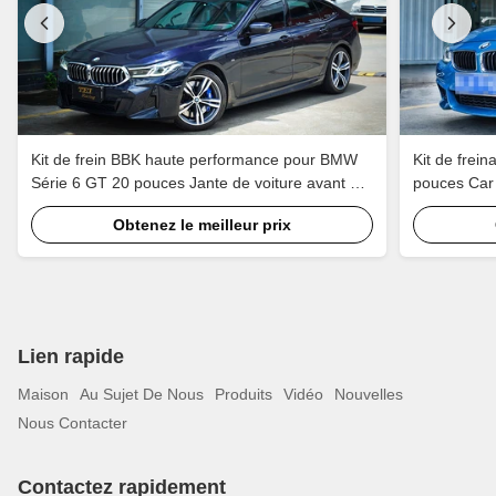
Kit de frein BBK haute performance pour BMW
Kit de frei
Série 6 GT 20 pouces Jante de voiture avant 6
pouces Car 
Piston et arrière 4 Piston étrier pour maintenir
freinage Sy
Obtenez le meilleur prix
EBP
Lien rapide
Maison
Au Sujet De Nous
Produits
Vidéo
Nouvelles
Nous Contacter
Contactez rapidement