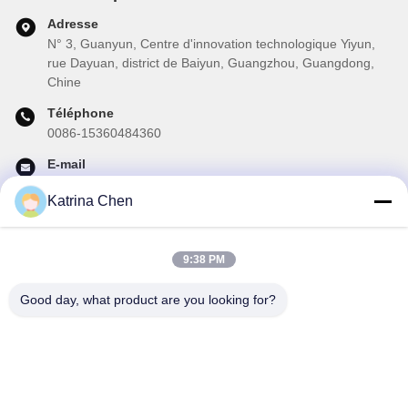
Adresse
N° 3, Guanyun, Centre d'innovation technologique Yiyun,
rue Dayuan, district de Baiyun, Guangzhou, Guangdong,
Chine
Téléphone
0086-15360484360
E-mail
brake02@teibrakes.com
Katrina Chen
9:38 PM
Notre newsletter
Abonnez-vous à notre newsletter pour des réductions et plus
Good day, what product are you looking for?
encore.